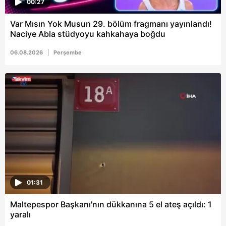
00:27
Var Mısın Yok Musun 29. bölüm fragmanı yayınlandı!
Naciye Abla stüdyoyu kahkahaya boğdu
06.08.2026
Perşembe
01:31
Maltepespor Başkanı'nın dükkanına 5 el ateş açıldı: 1
yaralı