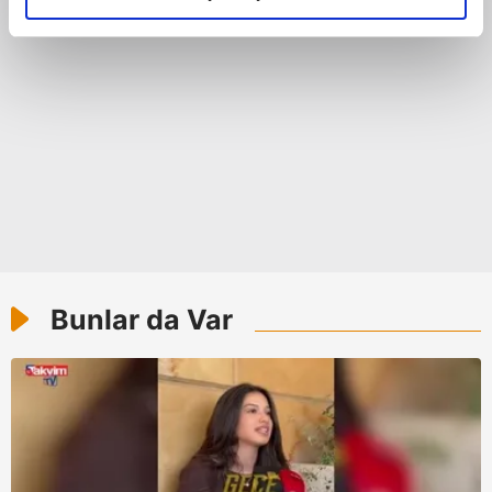
elimizden gelen çabayı gösterdiğimizi ve bu noktada,
reklamların maliyetlerimizi karşılamak noktasında tek gelir
kalemimiz olduğunu sizlere hatırlatmak isteriz.
Her halükârda, kullanıcılar, bu çerezlere izin vermedikleri
takdirde, kullanıcılara hedefli reklamlar
gösterilmeyecektir."
Sizlere daha iyi bir hizmet sunabilmek için İnternet
Sitemizde kendimize ve üçüncü kişilere ait çerezler
kullanılmaktadır. Bu çerezler vasıtasıyla çeşitli kişisel
verileriniz işlenmekte olup gerekli olan çerezler bilgi
Bunlar da Var
toplumu hizmetlerinin sunulması amacıyla
kullanılmaktadır. Diğer çerezler, sitemizin daha işlevsel
kılınması ve kişiselleştirilmesi ve sizlere yönelik
reklam/pazarlama faaliyetlerinin yapılması, amaçlarıyla
sınırlı olarak açık rızanız dahilinde kullanılacaktır.
Çerezlere ilişkin tercihlerinizi aşağıda yer alan panel