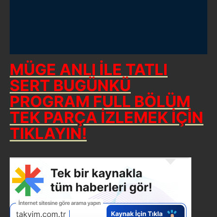
MÜGE ANLI İLE TATLI
SERT BUGÜNKÜ
PROGRAM FULL BÖLÜM
TEK PARÇA İZLEMEK İÇİN
TIKLAYIN!