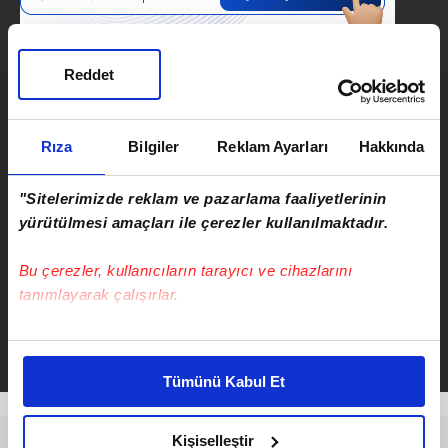
Reddet
SONRAKİ HABER
Rıza
Bilgiler
Reklam Ayarları
Hakkında
SAFİR İZLE 📺 ATV CANLI YAYIN
Safir 12. bölüm full izle!
"Sitelerimizde reklam ve pazarlama faaliyetlerinin
yürütülmesi amaçları ile çerezler kullanılmaktadır.
ÖNCEKİ HABER
Bu çerezler, kullanıcıların tarayıcı ve cihazlarını
Müge Anlı'da Sibel Karabulut
tanımlayarak çalışırlar.
bulundu!
Bu çerezlere izin vermeniz halinde sizlere özel
kişiselleştirilmiş reklamlar sunabilir, sayfalarımızda sizlere
Tümünü Kabul Et
daha iyi reklam deneyimi yaşatabiliriz. Bunu yaparken
amacımızın size daha iyi bir reklam deneyimi sunmak
olduğunu ve sizlere en iyi içerikleri sunabilmek adına
Kişiselleştir