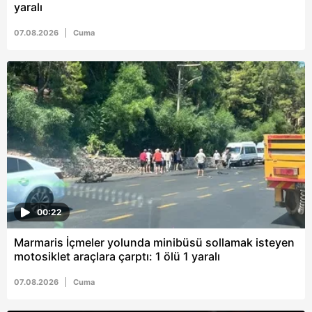
yaralı
için Ayarlar butonuna tıklayabilir,
Çerez Bilgilendirme
Metnimizi
ziyaret edebilirsiniz.
07.08.2026
Cuma
6698 sayılı Kişisel Verilerin Korunması Kanunu uyarınca
hazırlanmış Aydınlatma Metnimizi okumak ve sitemizde
ilgili mevzuata uygun olarak kullanılan çerezlerle ilgili bilgi
almak için lütfen
tıklayınız
.
00:22
Marmaris İçmeler yolunda minibüsü sollamak isteyen
motosiklet araçlara çarptı: 1 ölü 1 yaralı
07.08.2026
Cuma