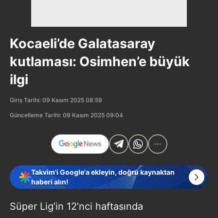
Kocaeli’de Galatasaray
kutlaması: Osimhen’e büyük
ilgi
Giriş Tarihi: 09 Kasım 2025 08:59
Güncelleme Tarihi: 09 Kasım 2025 09:04
Takvim'i Google'a ekleyin, doğru kaynaktan
haberi alın!
Süper Lig’in 12’nci haftasında