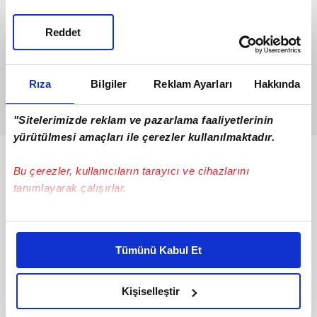
Reddet
Rıza
Bilgiler
Reklam Ayarları
Hakkında
"Sitelerimizde reklam ve pazarlama faaliyetlerinin
yürütülmesi amaçları ile çerezler kullanılmaktadır.
Bunlar da Var
Bu çerezler, kullanıcıların tarayıcı ve cihazlarını
tanımlayarak çalışırlar.
Bu çerezlere izin vermeniz halinde sizlere özel
kişiselleştirilmiş reklamlar sunabilir, sayfalarımızda sizlere
Tümünü Kabul Et
daha iyi reklam deneyimi yaşatabiliriz. Bunu yaparken
amacımızın size daha iyi bir reklam deneyimi sunmak
olduğunu ve sizlere en iyi içerikleri sunabilmek adına
Kişiselleştir
elimizden gelen çabayı gösterdiğimizi ve bu noktada,