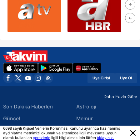
Üye Girişi
Üye Ol
Daha Fazla Gör
Son Dakika Haberleri
Astroloji
Güncel
Memur
6698 sayılı Kişisel Verilerin Korunması Kanunu uyarınca hazırlanmış
Ekonomi Haberleri
Yerel Haberler
aydınlatma metnimizi okumak ve sitemizde ilgili mevzuata uygun
olarak kullanılan
çerezlerle
ilgili bilgi almak için lütfen
tıklayınız.