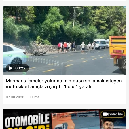
Metnimizi
ziyaret edebilirsiniz.
6698 sayılı Kişisel Verilerin Korunması Kanunu uyarınca
hazırlanmış Aydınlatma Metnimizi okumak ve sitemizde
ilgili mevzuata uygun olarak kullanılan çerezlerle ilgili bilgi
almak için lütfen
tıklayınız
.
00:22
Marmaris İçmeler yolunda minibüsü sollamak isteyen
motosiklet araçlara çarptı: 1 ölü 1 yaralı
07.08.2026
Cuma