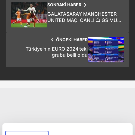
SONRAKİ HABER
GALATASARAY MANCHESTER
UNITED MAÇI CANLI 📺 GS MUN
maçı canlı, maç kaç kaç, canlı
anlatımlı maç özeti ⚽️ (VİDEO
ÖNCEKİ HABER
HABER)
Türkiye'nin EURO 2024'teki
grubu belli oldu