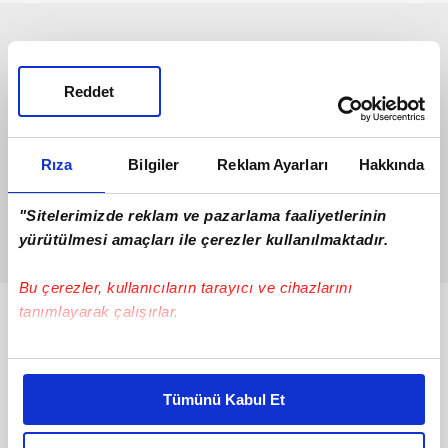
Reddet
Rıza
Bilgiler
Reklam Ayarları
Hakkında
"Sitelerimizde reklam ve pazarlama faaliyetlerinin
yürütülmesi amaçları ile çerezler kullanılmaktadır.
Bu çerezler, kullanıcıların tarayıcı ve cihazlarını
tanımlayarak çalışırlar.
Bunlar da Var
Bu çerezlere izin vermeniz halinde sizlere özel
kişiselleştirilmiş reklamlar sunabilir, sayfalarımızda sizlere
Tümünü Kabul Et
daha iyi reklam deneyimi yaşatabiliriz. Bunu yaparken
amacımızın size daha iyi bir reklam deneyimi sunmak