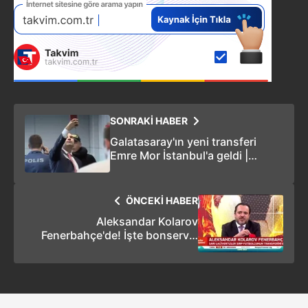
SONRAKİ HABER
Galatasaray'ın yeni transferi
Emre Mor İstanbul'a geldi |
Galatasaray transfer haberleri
ÖNCEKİ HABER
Aleksandar Kolarov
Fenerbahçe'de! İşte bonservis
bedeli