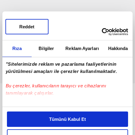
Reddet
Rıza
Bilgiler
Reklam Ayarları
Hakkında
"Sitelerimizde reklam ve pazarlama faaliyetlerinin
yürütülmesi amaçları ile çerezler kullanılmaktadır.
Bu çerezler, kullanıcıların tarayıcı ve cihazlarını
tanımlayarak çalışırlar.
Bunlar da Var
Bu çerezlere izin vermeniz halinde sizlere özel
kişiselleştirilmiş reklamlar sunabilir, sayfalarımızda sizlere
Tümünü Kabul Et
daha iyi reklam deneyimi yaşatabiliriz. Bunu yaparken
amacımızın size daha iyi bir reklam deneyimi sunmak