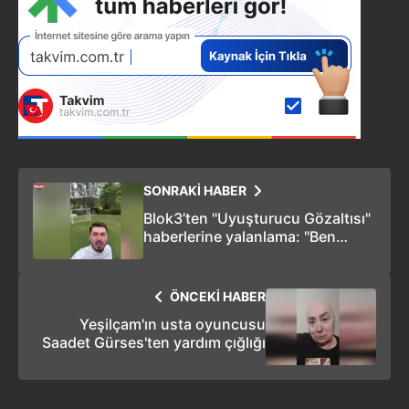
SONRAKİ HABER
Blok3’ten "Uyuşturucu Gözaltısı"
haberlerine yalanlama: "Ben
buradayım karakola ifadeye
gidiyorum"
ÖNCEKİ HABER
Yeşilçam'ın usta oyuncusu
Saadet Gürses'ten yardım çığlığı