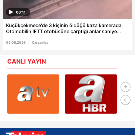
00:11
Küçükçekmece'de 3 kişinin öldüğü kaza kamerada:
Otomobilin İETT otobüsüne çarptığı anlar saniye
saniye kaydedildi
05.08.2026
Çarşamba
CANLI YAYIN