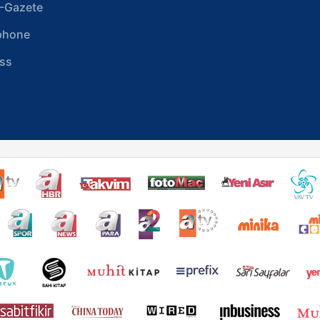
-Gazete
phone
ss