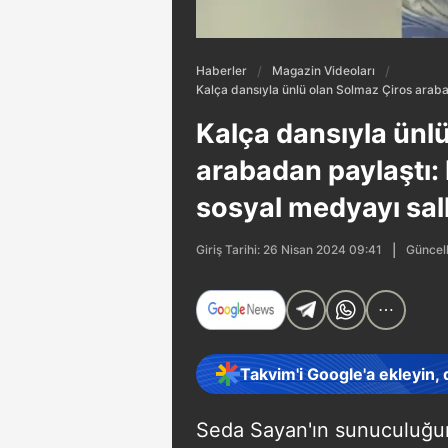
Haberler
Magazin Videoları
Kalça dansıyla ünlü olan Solmaz Çiros arabad
Kalça dansıyla ünl
arabadan paylaştı: 
sosyal medyayı sal
Güncel
Giriş Tarihi: 26 Nisan 2024 09:41
Takvim'i Google'a ekleyin,
Seda Sayan'ın sunuculuğun