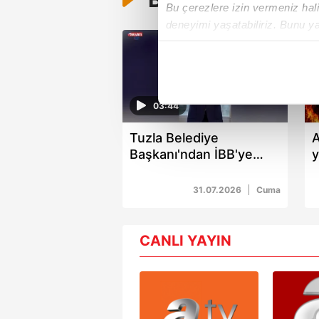
Bu çerezlere izin vermeniz halin
deneyimi yaşatabiliriz. Bunu y
içerikleri sunabilmek adına el
noktasında tek gelir kalemimiz 
Her halükârda, kullanıcılar, bu 
03:44
Sizlere daha iyi bir hizmet sun
Tuzla Belediye
A
çerezler vasıtasıyla çeşitli kiş
Başkanı'ndan İBB'ye
y
amacıyla kullanılmaktadır. Diğer
deprem isyanı
reklam/pazarlama faaliyetlerinin
31.07.2026
Cuma
Çerezlere ilişkin tercihlerinizi 
butonuna tıklayabilir,
Çerez Bi
CANLI YAYIN
6698 sayılı Kişisel Verilerin 
mevzuata uygun olarak kullanılan