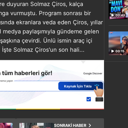
lere duyuran Solmaz Çiros, kalça
mga vurmuştu. Program sonrası bir
00:43
sında ekranlara veda eden Çiros, yıllar
l medya paylaşımıyla gündeme gelen
şaşkına çevirdi. Ünlü ismin araç içi
İşte Solmaz Çiros'un son hali...
00:15
SONRAKİ HABER