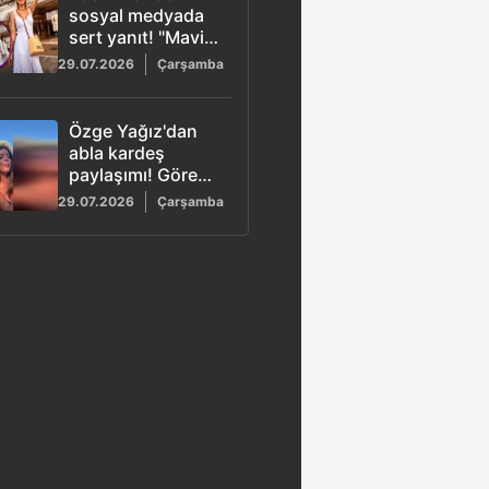
sosyal medyada
sert yanıt! "Mavi
don" yorumu olay
29.07.2026
Çarşamba
oldu
Özge Yağız'dan
abla kardeş
paylaşımı! Gören
"ikiz gibiler"
29.07.2026
Çarşamba
demeden
geçemedi