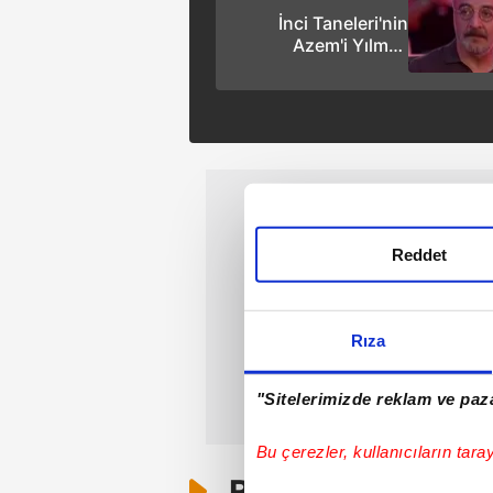
İnci Taneleri'nin
Azem'i Yılmaz
Erdoğan'ın annesi
güzelliğiyle gençlere
taş çıkardı! Belçim
Bilgin'in eski
kayınvalidesi...
Reddet
Rıza
"Sitelerimizde reklam ve paza
Bu çerezler, kullanıcıların tara
Bunlar da Var