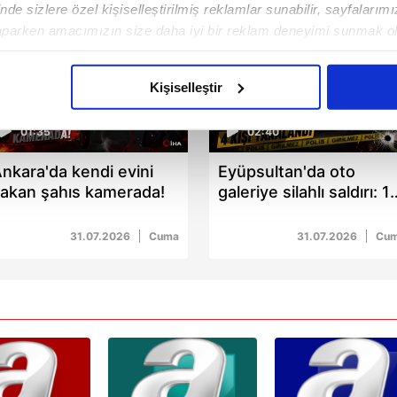
de sizlere özel kişiselleştirilmiş reklamlar sunabilir, sayfalarım
aparken amacımızın size daha iyi bir reklam deneyimi sunmak ol
imizden gelen çabayı gösterdiğimizi ve bu noktada, reklamların ma
olduğunu sizlere hatırlatmak isteriz.
Kişiselleştir
çerezlere izin vermedikleri takdirde, kullanıcılara hedefli reklaml
01:35
02:40
abilmek için İnternet Sitemizde kendimize ve üçüncü kişilere ait 
nkara'da kendi evini
Eyüpsultan'da oto
isel verileriniz işlenmekte olup gerekli olan çerezler bilgi toplum
akan şahıs kamerada!
galeriye silahlı saldırı: 1
 çerezler, sitemizin daha işlevsel kılınması ve kişiselleştirilmes
ölü, 3 yaralı
 yapılması, amaçlarıyla sınırlı olarak açık rızanız dahilinde kulla
31.07.2026
Cuma
31.07.2026
Cu
aşağıda yer alan panel vasıtasıyla belirleyebilirsiniz. Çerezlere iliş
lgilendirme Metnimizi
ziyaret edebilirsiniz.
Korunması Kanunu uyarınca hazırlanmış Aydınlatma Metnimizi okum
 çerezlerle ilgili bilgi almak için lütfen
tıklayınız
.