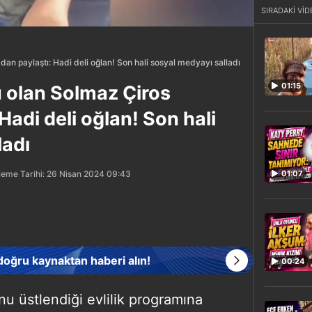
SIRADAKİ VİD
an paylaştı: Hadi deli oğlan! Son hali sosyal medyayı salladı
01:15
ü olan Solmaz Çiros
Hadi deli oğlan! Son hali
ladı
leme Tarihi: 26 Nisan 2024 09:43
01:07
 doğru kaynaktan haberi alın!
00:24
u üstlendiği evlilik programına