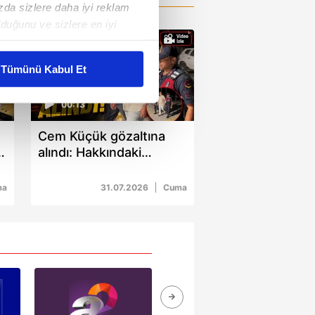
ızda sizlere daha iyi reklam
duğunu ve sizlere en iyi
liyetlerimizi karşılamak
Tümünü Kabul Et
ar gösterilmeyecektir."
00:13
çerezler kullanılmaktadır. Bu
Cem Küçük gözaltına
u hizmetlerinin sunulması
alındı: Hakkındaki
i ve sizlere yönelik
suçlamalar belli oldu
nılacaktır.
ma
31.07.2026
Cuma
kin detaylı bilgi için Ayarlar
ak ve sitemizde ilgili