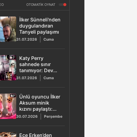
EO
OTOMATİK OYNAT
İlker Sünneli'nden
duygulandıran
Tanyeli paylaşımı
31.07.2026
Cuma
Katy Perry
sahnede sınır
tanımıyor: Dev
şişe konseptiyle
31.07.2026
Cuma
hayranlarını
büyüledi
Ünlü oyuncu İlker
Aksum minik
kızını paylaştı:
Sempatik halleri
30.07.2026
Perşembe
beğeni topladı
Ece Erken’den