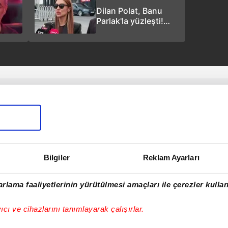
Dilan Polat, Banu
Parlak'la yüzleşti!
Yüzüne tükürdüler!
Tek tek şikayetçi
oldu!
Bilgiler
Reklam Ayarları
rlama faaliyetlerinin yürütülmesi amaçları ile çerezler kullan
yıcı ve cihazlarını tanımlayarak çalışırlar.