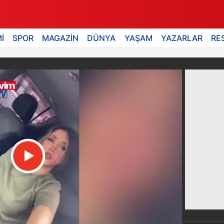
İ
SPOR
MAGAZİN
DÜNYA
YAŞAM
YAZARLAR
RE