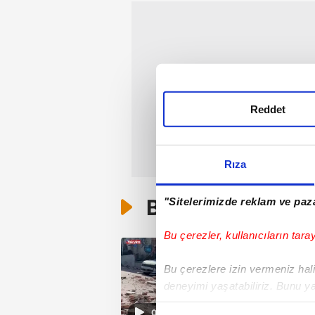
Reddet
Rıza
Bunlar da Var
"Sitelerimizde reklam ve paza
Bu çerezler, kullanıcıların tara
Bu çerezlere izin vermeniz halin
deneyimi yaşatabiliriz. Bunu y
içerikleri sunabilmek adına el
01:38