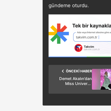
gündeme oturdu.
ÖNCEKİ HABER
Demet Akalın’dan
Miss Universe
Türkiye 2025 Ceren
Arslan’a övgü