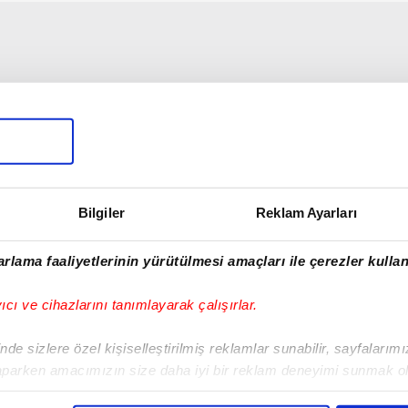
Bilgiler
Reklam Ayarları
rlama faaliyetlerinin yürütülmesi amaçları ile çerezler kullan
yıcı ve cihazlarını tanımlayarak çalışırlar.
de sizlere özel kişiselleştirilmiş reklamlar sunabilir, sayfalarım
aparken amacımızın size daha iyi bir reklam deneyimi sunmak ol
imizden gelen çabayı gösterdiğimizi ve bu noktada, reklamların ma
01:10
02:03