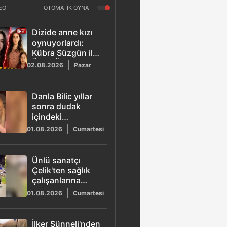
EO
OTOMATİK OYNAT
Dizide anne kızı
oynuyorlardı:
Kübra Süzgün ile
Özge Özpirinçci
02.08.2026
Pazar
arasında çete krizi
Danla Bilic yıllar
sonra dudak
içindeki
dövmesini
01.08.2026
Cumartesi
paylaştı
Ünlü sanatçı
Çelik'ten sağlık
çalışanlarına
teşekkür
01.08.2026
Cumartesi
İlker Sünneli'nden