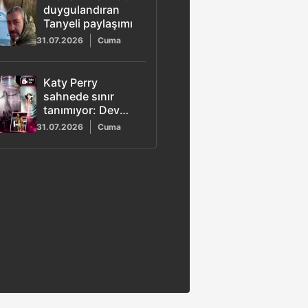
duygulandıran
Tanyeli paylaşımı
31.07.2026
Cuma
Katy Perry
sahnede sınır
tanımıyor: Dev
şişe konseptiyle
31.07.2026
Cuma
hayranlarını
büyüledi