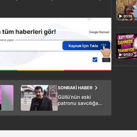
01:15
01:07
SONRAKİ HABER
Güllü’nün eski
patronu savcılığa
gitti: “’Annemi
öldürmek için bir katil
bulur musun’ yazısı
var”