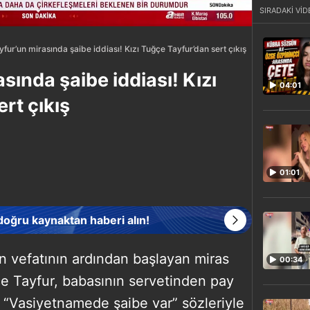
SIRADAKİ VİD
yfur’un mirasında şaibe iddiası! Kızı Tuğçe Tayfur’dan sert çıkış
sında şaibe iddiası! Kızı
04:01
rt çıkış
01:01
 doğru kaynaktan haberi alın!
un vefatının ardından başlayan miras
00:34
e Tayfur, babasının servetinden pay
k “Vasiyetnamede şaibe var” sözleriyle