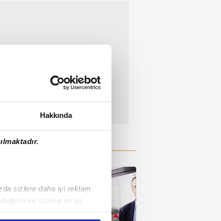
Hakkında
ılmaktadır.
ızda sizlere daha iyi reklam
duğunu ve sizlere en iyi
liyetlerimizi karşılamak
01:37