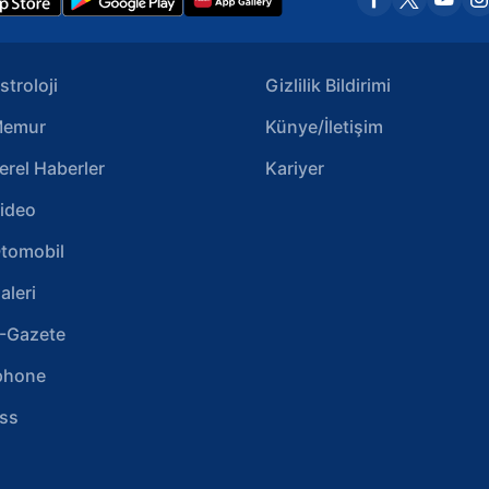
stroloji
Gizlilik Bildirimi
emur
Künye/İletişim
erel Haberler
Kariyer
ideo
tomobil
aleri
-Gazete
phone
ss