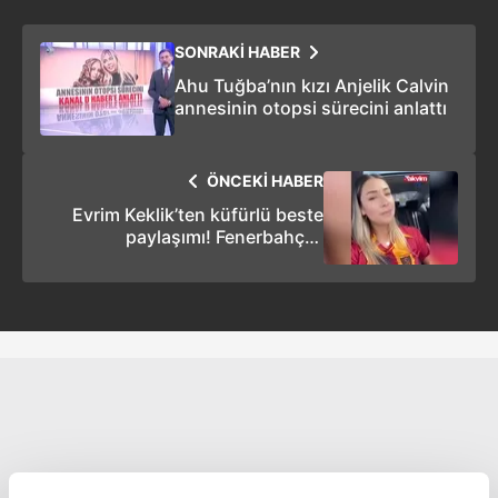
SONRAKİ HABER
Ahu Tuğba’nın kızı Anjelik Calvin
annesinin otopsi sürecini anlattı
ÖNCEKİ HABER
Evrim Keklik’ten küfürlü beste
paylaşımı! Fenerbahçeli
taraflardan tepki seli