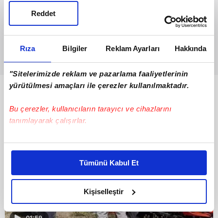
Reddet
Rıza
Bilgiler
Reklam Ayarları
Hakkında
"Sitelerimizde reklam ve pazarlama faaliyetlerinin
yürütülmesi amaçları ile çerezler kullanılmaktadır.
Bunlar da Var
Bu çerezler, kullanıcıların tarayıcı ve cihazlarını
tanımlayarak çalışırlar.
Bu çerezlere izin vermeniz halinde sizlere özel
kişiselleştirilmiş reklamlar sunabilir, sayfalarımızda sizlere
Tümünü Kabul Et
daha iyi reklam deneyimi yaşatabiliriz. Bunu yaparken
amacımızın size daha iyi bir reklam deneyimi sunmak
olduğunu ve sizlere en iyi içerikleri sunabilmek adına
Kişiselleştir
elimizden gelen çabayı gösterdiğimizi ve bu noktada,
reklamların maliyetlerimizi karşılamak noktasında tek gelir
01:59