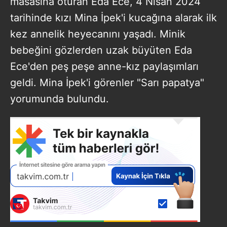
masasına oturan Eda Ece, 4 Nisan 2024
tarihinde kızı Mina İpek'i kucağına alarak ilk
kez annelik heyecanını yaşadı. Minik
bebeğini gözlerden uzak büyüten Eda
Ece'den peş peşe anne-kız paylaşımları
geldi. Mina İpek'i görenler "Sarı papatya"
yorumunda bulundu.