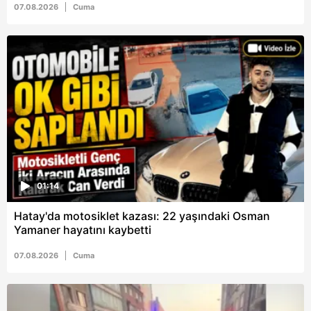
07.08.2026
Cuma
Metnimizi
ziyaret edebilirsiniz.
6698 sayılı Kişisel Verilerin Korunması Kanunu uyarınca
hazırlanmış Aydınlatma Metnimizi okumak ve sitemizde
ilgili mevzuata uygun olarak kullanılan çerezlerle ilgili bilgi
almak için lütfen
tıklayınız
.
01:14
Hatay'da motosiklet kazası: 22 yaşındaki Osman
Yamaner hayatını kaybetti
07.08.2026
Cuma