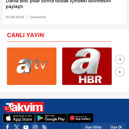
Danla Bilic yıllar sonra dudak içindeki dövmesini
paylaştı
01.08.2026
Cumartesi
CANLI YAYIN
Üye Girişi
Üye Ol