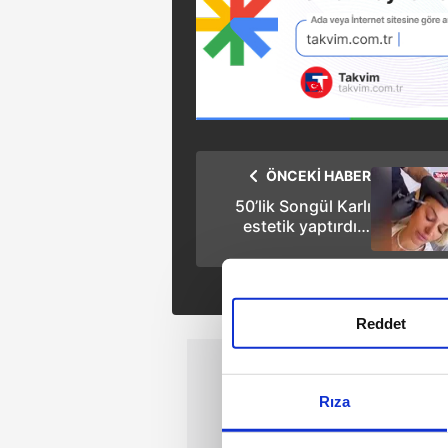
ÖNCEKİ HABER
50’lik Songül Karlı
estetik yaptırdığı
anları paylaştı!
Reddet
Rıza