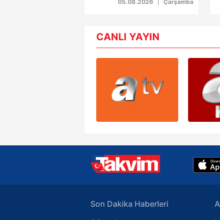
05.08.2026
Çarşamba
6698 sayılı Kişisel Verilerin 
anlar saniye saniye
mevzuata uygun olarak kullanılan
kaydedildi
CANLI YAYIN
Son Dakika Haberleri
A