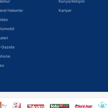
emur
Künye/İletişim
erel Haberler
Kariyer
ideo
tomobil
aleri
-Gazete
phone
ss