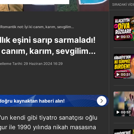
SIRADAKİ VİD
Romantik not: İyi ki canım, karım, sevgilim...
00:17
lık eşini sarıp sarmaladı!
 canım, karım, sevgilim...
lleme Tarihi: 29 Haziran 2024 16:29
00:51
 doğru kaynaktan haberi alın!
00:57
un kendi gibi tiyatro sanatçısı oğlu
r ile 1990 yılında nikah masasına