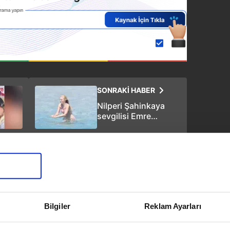
SONRAKİ HABER
Nilperi Şahinkaya
sevgilisi Emre
Yusufi'yle tatil
sezonunu Bodrum'da
açtı!
Bilgiler
Reklam Ayarları