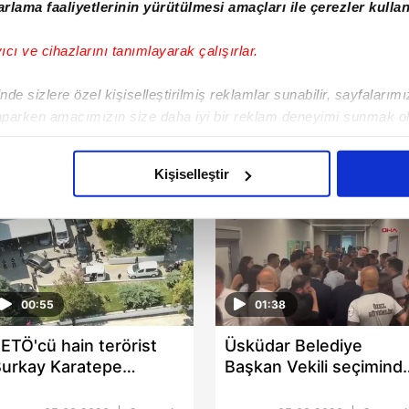
rlama faaliyetlerinin yürütülmesi amaçları ile çerezler kullan
yıcı ve cihazlarını tanımlayarak çalışırlar.
de sizlere özel kişiselleştirilmiş reklamlar sunabilir, sayfalarım
aparken amacımızın size daha iyi bir reklam deneyimi sunmak ol
imizden gelen çabayı gösterdiğimizi ve bu noktada, reklamların ma
olduğunu sizlere hatırlatmak isteriz.
Kişiselleştir
çerezlere izin vermedikleri takdirde, kullanıcılara hedefli reklaml
abilmek için İnternet Sitemizde kendimize ve üçüncü kişilere ait 
isel verileriniz işlenmekte olup gerekli olan çerezler bilgi toplum
 çerezler, sitemizin daha işlevsel kılınması ve kişiselleştirilmes
00:55
01:38
 yapılması, amaçlarıyla sınırlı olarak açık rızanız dahilinde kulla
ETÖ'cü hain terörist
Üsküdar Belediye
aşağıda yer alan panel vasıtasıyla belirleyebilirsiniz. Çerezlere iliş
urkay Karatepe
Başkan Vekili seçimind
lgilendirme Metnimizi
ziyaret edebilirsiniz.
dliyeye sevk edildi!
arbede yaşandı