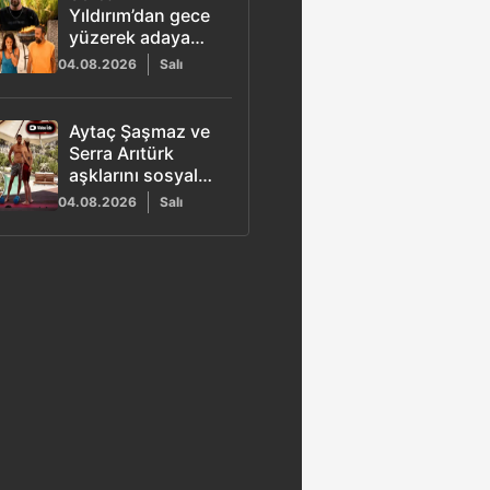
Yıldırım’dan gece
yüzerek adaya
gelen Beyza
04.08.2026
Salı
hakkında
açıklama
Aytaç Şaşmaz ve
Serra Arıtürk
aşklarını sosyal
medyada ilan etti
04.08.2026
Salı