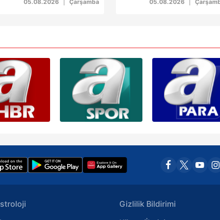
05.08.2026
Çarşamba
05.08.2026
Çarşam
Korunması Kanunu uyarınca hazırlanmış Aydınlatma Metnimizi okum
 çerezlerle ilgili bilgi almak için lütfen
tıklayınız
.
stroloji
Gizlilik Bildirimi