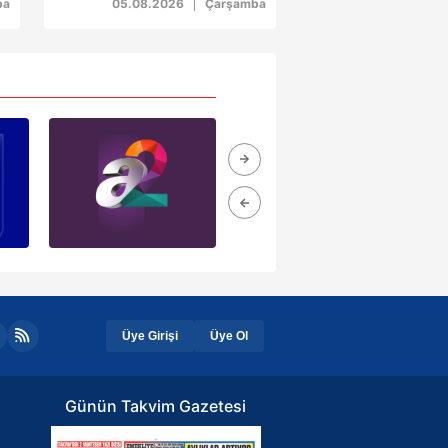
ba
05.08.2026
Çarşamba
ak ve sitemizde ilgili
Üye Girişi
Üye Ol
Günün Takvim Gazetesi