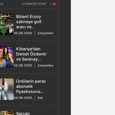
EO
OTOMATİK OYNAT
Bülent Ersoy
sahneye golf
aracı ve
öpücüklerle gitti
05.08.2026
Çarşamba
Kibariye'den
Demet Özdemir
ve Serenay
Sarıkaya sürprizi
05.08.2026
Çarşamba
Ünlülerin paralı
abonelik
fiyaskosuna
Gülben Ergen de
04.08.2026
Salı
katıldı: 'Özel
içerik' videolarına
tepki yağdı
Sercan