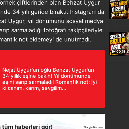
e örnek çiftlerinden olan Behzat Uygur
inde 34 yılı geride bıraktı. Instagram'da
01:01
hzat Uygur, yıl dönümünü sosyal medya
rıp sarmaladığı fotoğrafı takipçileriyle
mantik not eklemeyi de unutmadı.
00:18
Nejat Uygur'un oğlu Behzat Uygur'un
34 yıllık eşine bakın! Yıl dönümünde
eşini sarıp sarmaladı! Romantik not: İyi
ki canım, karım, sevgilim...