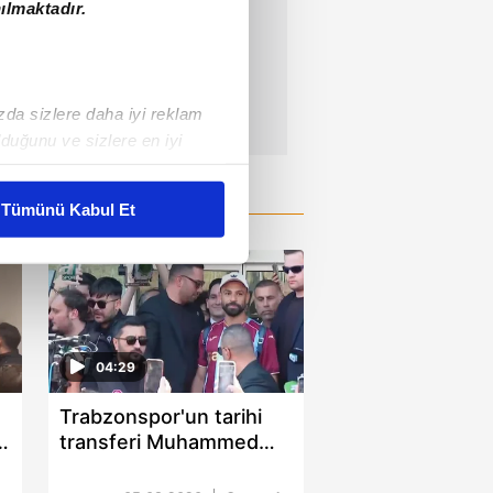
ılmaktadır.
ızda sizlere daha iyi reklam
duğunu ve sizlere en iyi
liyetlerimizi karşılamak
Tümünü Kabul Et
ar gösterilmeyecektir."
çerezler kullanılmaktadır. Bu
u hizmetlerinin sunulması
i ve sizlere yönelik
04:29
nılacaktır.
Trabzonspor'un tarihi
kin detaylı bilgi için Ayarlar
e
transferi Muhammed
Salah İstanbul'da