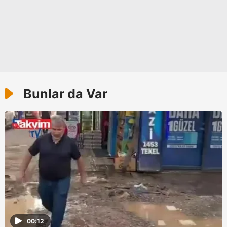
verileriniz işlenmekte olup gerekli olan çerezler bilgi
toplumu hizmetlerinin sunulması amacıyla
kullanılmaktadır. Diğer çerezler, sitemizin daha işlevsel
kılınması ve kişiselleştirilmesi ve sizlere yönelik
reklam/pazarlama faaliyetlerinin yapılması, amaçlarıyla
sınırlı olarak açık rızanız dahilinde kullanılacaktır.
Çerezlere ilişkin tercihlerinizi aşağıda yer alan panel
Bunlar da Var
vasıtasıyla belirleyebilirsiniz. Çerezlere ilişkin detaylı bilgi
için Ayarlar butonuna tıklayabilir,
Çerez Bilgilendirme
Metnimizi
ziyaret edebilirsiniz.
6698 sayılı Kişisel Verilerin Korunması Kanunu uyarınca
hazırlanmış Aydınlatma Metnimizi okumak ve sitemizde
ilgili mevzuata uygun olarak kullanılan çerezlerle ilgili bilgi
almak için lütfen
tıklayınız
.
00:12