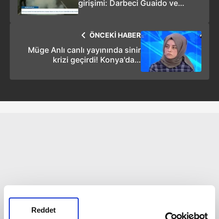
girişimi: Darbeci Guaido ve
Maduro taraftarları arasında
çatışma
ÖNCEKİ HABER
Müge Anlı canlı yayınında sinir
krizi geçirdi! Konya'daki
cinayetle ilgili Büşra Büyükşen'in
ifadesi ortaya çıktı! Katiller...
Reddet