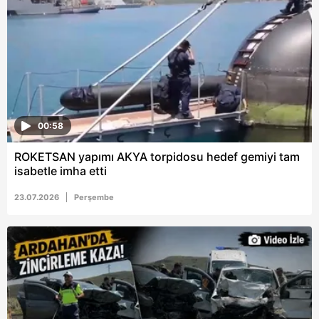
6698 sayılı Kişisel Verilerin Korunması Kanunu uyarınca
hazırlanmış Aydınlatma Metnimizi okumak ve sitemizde
ilgili mevzuata uygun olarak kullanılan çerezlerle ilgili bilgi
almak için lütfen
tıklayınız
.
00:58
ROKETSAN yapımı AKYA torpidosu hedef gemiyi tam
isabetle imha etti
23.07.2026
Perşembe