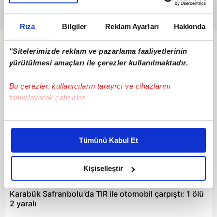
Rıza
Bilgiler
Reklam Ayarları
Hakkında
Bunlar da Var
"Sitelerimizde reklam ve pazarlama faaliyetlerinin
yürütülmesi amaçları ile çerezler kullanılmaktadır.
Bu çerezler, kullanıcıların tarayıcı ve cihazlarını
tanımlayarak çalışırlar.
Bu çerezlere izin vermeniz halinde sizlere özel
kişiselleştirilmiş reklamlar sunabilir, sayfalarımızda sizlere
Tümünü Kabul Et
daha iyi reklam deneyimi yaşatabiliriz. Bunu yaparken
amacımızın size daha iyi bir reklam deneyimi sunmak
olduğunu ve sizlere en iyi içerikleri sunabilmek adına
Kişiselleştir
00:59
elimizden gelen çabayı gösterdiğimizi ve bu noktada,
reklamların maliyetlerimizi karşılamak noktasında tek gelir
Karabük Safranbolu'da TIR ile otomobil çarpıştı: 1 ölü
kalemimiz olduğunu sizlere hatırlatmak isteriz.
2 yaralı