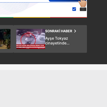
 çerezlerle ilgili bilgi almak için lütfen
tıklayınız
.
SONRAKİ HABER
Ayşe Tokyaz
cinayetinde
iddianame hazır:
Ağırlaştırılmış
müebbet talebi!