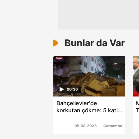
Bunlar da Var
00:36
Bahçelievler'de
korkutan çökme: 5 katlı
T
bina bir anda yıkıldı
H
k
05.08.2026
Çarşamba