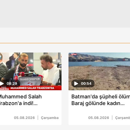
08:29
00:54
Muhammed Salah
Batman'da şüpheli ölüm
rabzon'a indi!
Baraj gölünde kadın
avalimanında coşkulu
cesedi bulundu
arşılama
05.08.2026
Çarşamba
05.08.2026
Çarşam