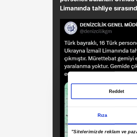
Limanında tahliye sırasınd
Reddet
Rıza
"Sitelerimizde reklam ve paza