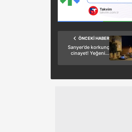
mevzuata uygun olarak kullanılan
ÖNCEKİ HABER
Sarıyer’de korkunç
cinayet! Yeğenini
bıçaklayarak
öldürdü!