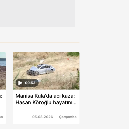
00:53
:
Manisa Kula'da acı kaza:
Hasan Köroğlu hayatını
kaybetti
ba
05.08.2026
Çarşamba