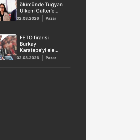
ölümünde Tuğyan
Ülkem Gülter'e
ağırlaştırılmış
02.08.2026
Pazar
müebbet hapis
talebi
FETÖ firarisi
Burkay
Karatepe'yi ele
veren görüntü!
02.08.2026
Pazar