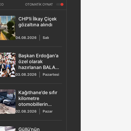
EO
OTOMATİK OYNAT
CHP'li İlkay Çiçek
gözaltına alındı
04.08.2026
Salı
Başkan Erdoğan'a
özel olarak
hazırlanan BALA
şarkısı yayımlandı
03.08.2026
Pazartesi
Kağıthane'de sıfır
kilometre
otomobillerin
üzerine duvar
02.08.2026
Pazar
çöktü
Güllü'nün