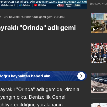
SIRADAKİ VİD
 Türk bayraklı "Orinda" adlı gemi gemi vuruldu!
raklı "Orinda" adlı gemi
01:02
04:55
 doğru kaynaktan haberi alın!
yraklı "Orinda" adlı gemide, dronla
01:38
 yangın çıktı. Denizcilik Genel
hliye edildiğini, yaralananın