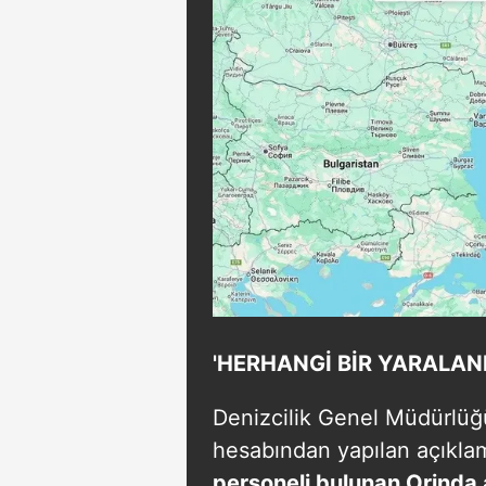
'HERHANGİ BİR YARALA
Denizcilik Genel Müdürlüğü
hesabından yapılan açıkla
personeli bulunan Orinda 