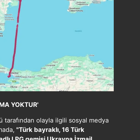
NMA YOKTUR'
 tarafından olayla ilgili sosyal medya
mada,
"Türk bayraklı, 16 Türk
adlı LPG gemisi Ukrayna İzmail