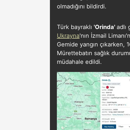
olmadığını bildirdi.
Türk bayraklı
'Orinda'
adlı 
Ukrayna
'nın İzmail Limanı'
Gemide yangın çıkarken, 16 
Mürettebatın sağlık durumu
müdahale edildi.