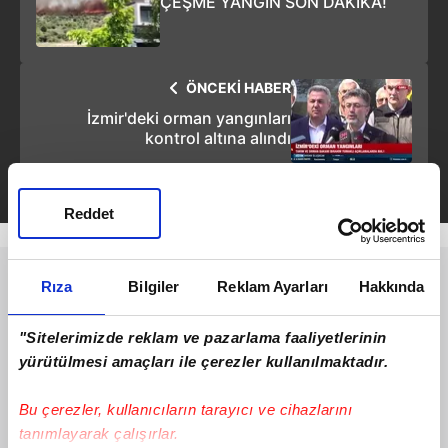
ÇEŞME YANGIN SON DAKİKA!
ÖNCEKİ HABER
İzmir'deki orman yangınları
kontrol altına alındı
Reddet
Rıza
Bilgiler
Reklam Ayarları
Hakkında
"Sitelerimizde reklam ve pazarlama faaliyetlerinin
yürütülmesi amaçları ile çerezler kullanılmaktadır.
Bu çerezler, kullanıcıların tarayıcı ve cihazlarını
tanımlayarak çalışırlar.