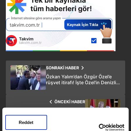
SONRAKİ HABER
Özkan Yalım’dan Özgür Özel’e
rüşvet itirafı! İşte Özel'in Denizli
görüntüleri
ÖNCEKİ HABER
Tarihi zaferin 3. yılı: Milli irade
kazandı
Reddet