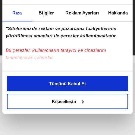
Rıza
Bilgiler
Reklam Ayarları
Hakkında
"Sitelerimizde reklam ve pazarlama faaliyetlerinin
Hasan Demir
yürütülmesi amaçları ile çerezler kullanılmaktadır.
Takvim.com.tr
Haber
Bu çerezler, kullanıcıların tarayıcı ve cihazlarını
tanımlayarak çalışırlar.
Bu çerezlere izin vermeniz halinde sizlere özel
kişiselleştirilmiş reklamlar sunabilir, sayfalarımızda sizlere
Tümünü Kabul Et
daha iyi reklam deneyimi yaşatabiliriz. Bunu yaparken
amacımızın size daha iyi bir reklam deneyimi sunmak
olduğunu ve sizlere en iyi içerikleri sunabilmek adına
Kişiselleştir
elimizden gelen çabayı gösterdiğimizi ve bu noktada,
reklamların maliyetlerimizi karşılamak noktasında tek gelir
kalemimiz olduğunu sizlere hatırlatmak isteriz.