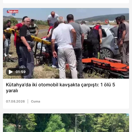
6698 sayılı Kişisel Verilerin Korunması Kanunu uyarınca
hazırlanmış Aydınlatma Metnimizi okumak ve sitemizde
ilgili mevzuata uygun olarak kullanılan çerezlerle ilgili bilgi
almak için lütfen
tıklayınız
.
01:59
Kütahya'da iki otomobil kavşakta çarpıştı: 1 ölü 5
yaralı
07.08.2026
Cuma