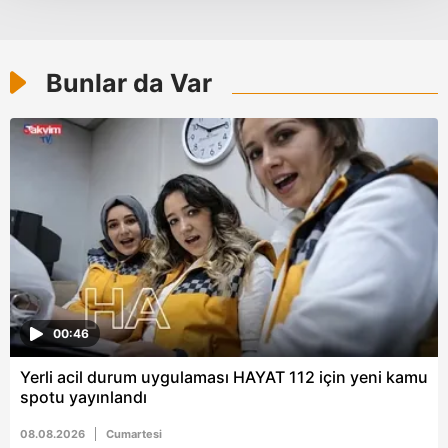
Her halükârda, kullanıcılar, bu çerezlere izin vermedikleri
takdirde, kullanıcılara hedefli reklamlar
gösterilmeyecektir."
Bunlar da Var
Sizlere daha iyi bir hizmet sunabilmek için İnternet
Sitemizde kendimize ve üçüncü kişilere ait çerezler
kullanılmaktadır. Bu çerezler vasıtasıyla çeşitli kişisel
verileriniz işlenmekte olup gerekli olan çerezler bilgi
toplumu hizmetlerinin sunulması amacıyla
kullanılmaktadır. Diğer çerezler, sitemizin daha işlevsel
kılınması ve kişiselleştirilmesi ve sizlere yönelik
reklam/pazarlama faaliyetlerinin yapılması, amaçlarıyla
sınırlı olarak açık rızanız dahilinde kullanılacaktır.
00:46
Çerezlere ilişkin tercihlerinizi aşağıda yer alan panel
vasıtasıyla belirleyebilirsiniz. Çerezlere ilişkin detaylı bilgi
Yerli acil durum uygulaması HAYAT 112 için yeni kamu
için Ayarlar butonuna tıklayabilir,
Çerez Bilgilendirme
spotu yayınlandı
Metnimizi
ziyaret edebilirsiniz.
08.08.2026
Cumartesi