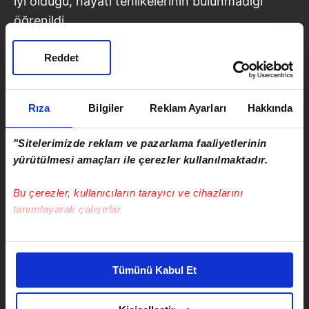
iyi olduğu, hayati tehlikelerinin bulunmadığı
öğrenildi.
Reddet
Rıza
Bilgiler
Reklam Ayarları
Hakkında
"Sitelerimizde reklam ve pazarlama faaliyetlerinin
yürütülmesi amaçları ile çerezler kullanılmaktadır.
Bu çerezler, kullanıcıların tarayıcı ve cihazlarını
tanımlayarak çalışırlar.
Bu çerezlere izin vermeniz halinde sizlere özel
kişiselleştirilmiş reklamlar sunabilir, sayfalarımızda sizlere
Tümünü Kabul Et
daha iyi reklam deneyimi yaşatabiliriz. Bunu yaparken
Kazayla İlgili Soruşturma Başlatıldı
amacımızın size daha iyi bir reklam deneyimi sunmak
Kaza sonrası, olayla ilgili soruşturma başlatıldığı
olduğunu ve sizlere en iyi içerikleri sunabilmek adına