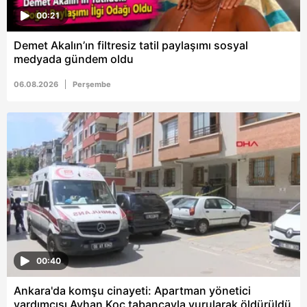
00:21
Demet Akalın’ın filtresiz tatil paylaşımı sosyal
medyada gündem oldu
06.08.2026
Perşembe
00:40
Ankara'da komşu cinayeti: Apartman yönetici
yardımcısı Ayhan Koç tabancayla vurularak öldürüldü