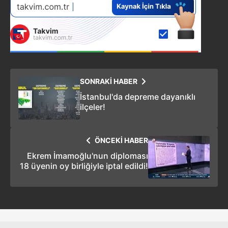
Çerezlere ilişkin tercihlerinizi aşağıda yer alan panel
vasıtasıyla belirleyebilirsiniz. Çerezlere ilişkin detaylı bilgi
için Ayarlar butonuna tıklayabilir,
Çerez Bilgilendirme
Metnimizi
ziyaret edebilirsiniz.
6698 sayılı Kişisel Verilerin Korunması Kanunu uyarınca
hazırlanmış Aydınlatma Metnimizi okumak ve sitemizde
SONRAKİ HABER
ilgili mevzuata uygun olarak kullanılan çerezlerle ilgili bilgi
İstanbul'da depreme dayanıklı
almak için lütfen
tıklayınız
.
ilçeler!
ÖNCEKİ HABER
Ekrem İmamoğlu'nun diploması
18 üyenin oy birliğiyle iptal edildi!