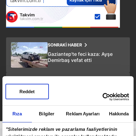
SONRAKİ HABER
Gaziantep'te feci kaza: Ayşe
Demirbaş vefat etti
ÖNCEKİ HABER
33 ilde dev operasyon: 8,7 milyar
Reddet
liralık yasa dışı kazanç
Rıza
Bilgiler
Reklam Ayarları
Hakkında
"Sitelerimizde reklam ve pazarlama faaliyetlerinin