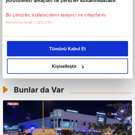
yürütülmesi amaçları ile çerezler kullanılmaktadır.
Bu çerezler, kullanıcıların tarayıcı ve cihazlarını
tanımlayarak çalışırlar.
Bu çerezlere izin vermeniz halinde sizlere özel
kişiselleştirilmiş reklamlar sunabilir, sayfalarımızda sizlere
Tümünü Kabul Et
daha iyi reklam deneyimi yaşatabiliriz. Bunu yaparken
amacımızın size daha iyi bir reklam deneyimi sunmak
olduğunu ve sizlere en iyi içerikleri sunabilmek adına
Kişiselleştir
elimizden gelen çabayı gösterdiğimizi ve bu noktada,
reklamların maliyetlerimizi karşılamak noktasında tek gelir
kalemimiz olduğunu sizlere hatırlatmak isteriz.
Bunlar da Var
Her halükârda, kullanıcılar, bu çerezlere izin vermedikleri
takdirde, kullanıcılara hedefli reklamlar
gösterilmeyecektir."
Sizlere daha iyi bir hizmet sunabilmek için İnternet