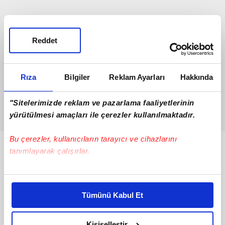
Reddet
Rıza
Bilgiler
Reklam Ayarları
Hakkında
"Sitelerimizde reklam ve pazarlama faaliyetlerinin
yürütülmesi amaçları ile çerezler kullanılmaktadır.
Bu çerezler, kullanıcıların tarayıcı ve cihazlarını
Bunlar da Var
tanımlayarak çalışırlar.
Bu çerezlere izin vermeniz halinde sizlere özel
kişiselleştirilmiş reklamlar sunabilir, sayfalarımızda sizlere
Tümünü Kabul Et
daha iyi reklam deneyimi yaşatabiliriz. Bunu yaparken
amacımızın size daha iyi bir reklam deneyimi sunmak
olduğunu ve sizlere en iyi içerikleri sunabilmek adına
Kişiselleştir