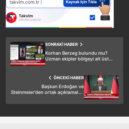
SONRAKİ HABER
Korhan Berzeg bulundu mu?
Uzman ekipler bölgeyi alt üst
etmişti... Gönen'de iskelet
parçaları bulundu! Biri kartvizit
mi bıraktı?
ÖNCEKİ HABER
Başkan Erdoğan ve
Steinmeier'den ortak açıklamalar!
Ticarette hedef 60 milyar dolar...