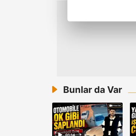
noktasında tek gelir kalemimiz 
Her halükârda, kullanıcılar, bu 
Sizlere daha iyi bir hizmet sun
çerezler vasıtasıyla çeşitli kiş
amacıyla kullanılmaktadır. Diğer
reklam/pazarlama faaliyetlerinin
Çerezlere ilişkin tercihlerinizi 
butonuna tıklayabilir,
Çerez Bi
Bunlar da Var
6698 sayılı Kişisel Verilerin 
mevzuata uygun olarak kullanılan
01:14