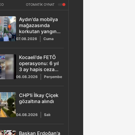
EO
OTOMATİK OYNAT
Aydın'da mobilya
mağazasında
korkutan yangın:
İtfaiye ekipleri 2
07.08.2026
Cuma
saatte kontrol
altına aldı
Kocaeli'de FETÖ
operasyonu: 6 yıl
3 ay hapis cezası
bulunan ihraç
06.08.2026
Perşembe
kıdemli albay
yakalandı
CHP'li İlkay Çiçek
gözaltına alındı
04.08.2026
Salı
Başkan Erdoğan'a