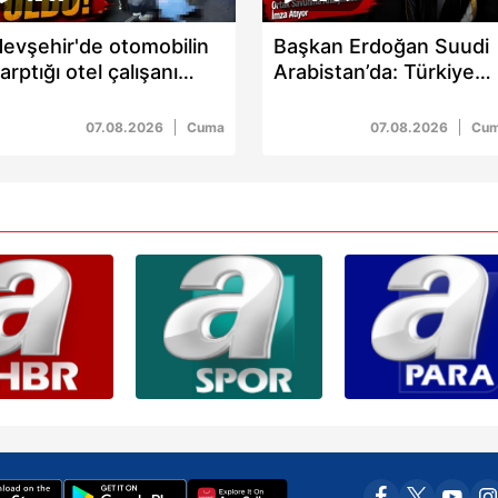
evşehir'de otomobilin
Başkan Erdoğan Suudi
arptığı otel çalışanı
Arabistan’da: Türkiye
ansu Kaya hayatını
Suudi Arabistan ve
aybetti: O anlar
Pakistan’dan üçlü
07.08.2026
Cuma
07.08.2026
Cu
kamerada
savunma zirvesi