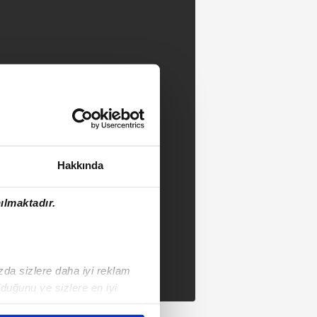
Hakkında
ılmaktadır.
ızda sizlere daha iyi reklam
duğunu ve sizlere en iyi
liyetlerimizi karşılamak