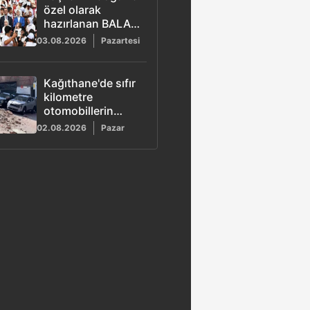
özel olarak
hazırlanan BALA
şarkısı yayımlandı
03.08.2026
Pazartesi
Kağıthane'de sıfır
kilometre
otomobillerin
üzerine duvar
02.08.2026
Pazar
çöktü