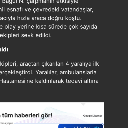
e Bağül N. çarpmanın etkisiyle
hil esnafı ve çevredeki vatandaşlar,
acıyla hızla araca doğru koştu.
ne olay yerine kısa sürede çok sayıda
ekipleri sevk edildi.
ldı
ipleri, araçtan çıkarılan 4 yaralıya ilk
çekleştirdi. Yaralılar, ambulanslarla
Hastanesi'ne kaldırılarak tedavi altına