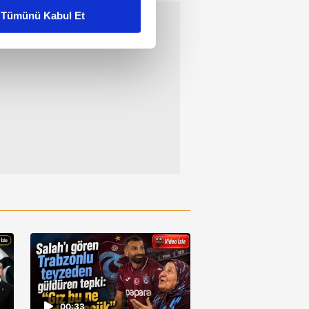
Tümünü Kabul Et
ar gösterilmeyecektir."
çerezler kullanılmaktadır. Bu
u hizmetlerinin sunulması
i ve sizlere yönelik
nılacaktır.
kin detaylı bilgi için Ayarlar
ak ve sitemizde ilgili
00:33