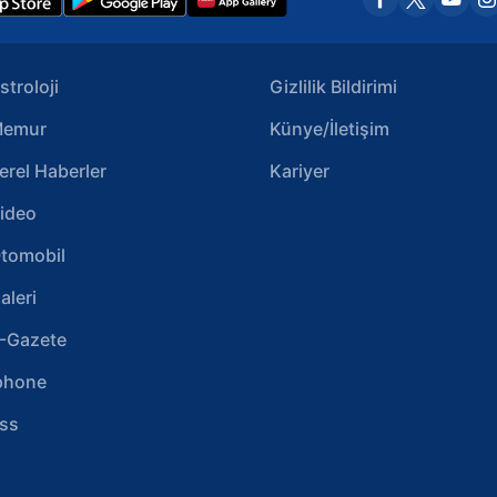
stroloji
Gizlilik Bildirimi
emur
Künye/İletişim
erel Haberler
Kariyer
ideo
tomobil
aleri
-Gazete
phone
ss