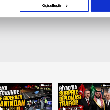
olduğunu sizlere hatırlatmak isteriz.
Kişiselleştir
çerezlere izin vermedikleri takdirde, kullanıcılara hedefli reklaml
abilmek için İnternet Sitemizde kendimize ve üçüncü kişilere ait 
isel verileriniz işlenmekte olup gerekli olan çerezler bilgi toplum
 çerezler, sitemizin daha işlevsel kılınması ve kişiselleştirilmes
 yapılması, amaçlarıyla sınırlı olarak açık rızanız dahilinde kulla
aşağıda yer alan panel vasıtasıyla belirleyebilirsiniz. Çerezlere iliş
lgilendirme Metnimizi
ziyaret edebilirsiniz.
Korunması Kanunu uyarınca hazırlanmış Aydınlatma Metnimizi okum
 çerezlerle ilgili bilgi almak için lütfen
tıklayınız
.
02:35
02:34