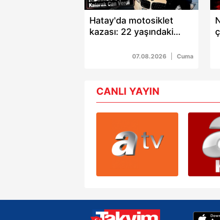
Hatay'da motosiklet
N
kazası: 22 yaşındaki
ç
Osman Yamaner
T
hayatını kaybetti
k
07.08.2026
Cuma
CANLI YAYIN