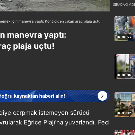
SIRADAKİ VİD
emek için manevra yaptı: Kontrolden çıkan araç plaja uçtu!
n manevra yaptı:
00:27
aç plaja uçtu!
00:16
 doğru kaynaktan haberi alın!
kediye çarpmak istemeyen sürücü
01:02
vrularak Eğrice Plajı'na yuvarlandı. Feci