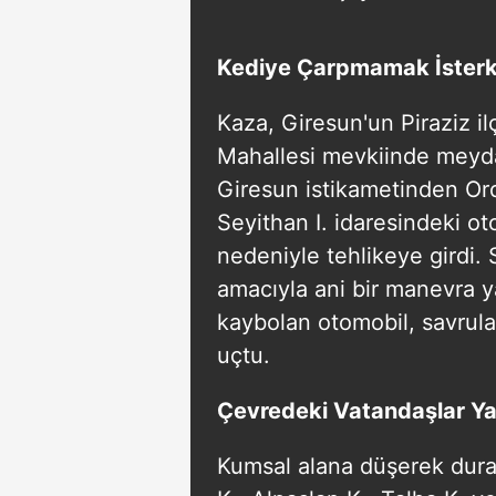
Kediye Çarpmamak İsterke
Kaza, Giresun'un Piraziz i
Mahallesi mevkiinde meydan
Giresun istikametinden Or
Seyithan I. idaresindeki ot
nedeniyle tehlikeye gird
amacıyla ani bir manevra 
kaybolan otomobil, savrular
uçtu.
Çevredeki Vatandaşlar Y
Kumsal alana düşerek dura