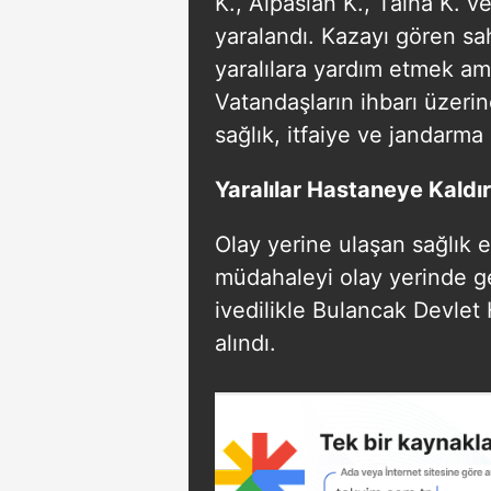
K., Alpaslan K., Talha K. v
yaralandı. Kazayı gören sa
yaralılara yardım etmek am
Vatandaşların ihbarı üzeri
sağlık, itfaiye ve jandarma 
Yaralılar Hastaneye Kaldırı
Olay yerine ulaşan sağlık ek
müdahaleyi olay yerinde ger
ivedilikle Bulancak Devlet 
alındı.