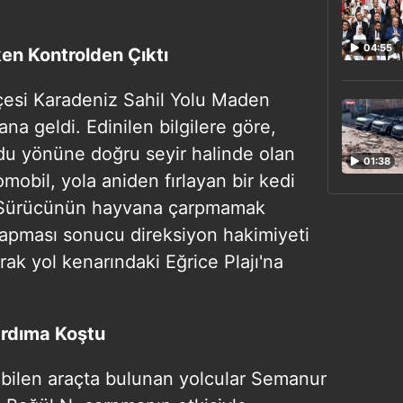
04:55
n Kontrolden Çıktı
lçesi Karadeniz Sahil Yolu Maden
a geldi. Edinilen bilgilere göre,
du yönüne doğru seyir halinde olan
01:38
omobil, yola aniden fırlayan bir kedi
i. Sürücünün hayvana çarpmamak
yapması sonucu direksiyon hakimiyeti
ak yol kenarındaki Eğrice Plajı'na
ardıma Koştu
bilen araçta bulunan yolcular Semanur