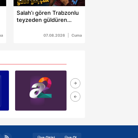
Salah’ı gören Trabzonlu
teyzeden güldüren
sözler: "Gız bu ne gada
güççük"
ma
07.08.2026
Cuma
Üye Girişi
Üye Ol