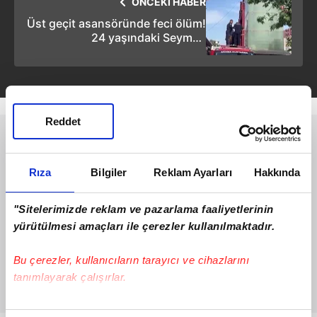
ÖNCEKİ HABER
Üst geçit asansöründe feci ölüm!
24 yaşındaki Seymen
kurtarılamadı
Reddet
Rıza
Bilgiler
Reklam Ayarları
Hakkında
"Sitelerimizde reklam ve pazarlama faaliyetlerinin
yürütülmesi amaçları ile çerezler kullanılmaktadır.
Bu çerezler, kullanıcıların tarayıcı ve cihazlarını
tanımlayarak çalışırlar.
Bu çerezlere izin vermeniz halinde sizlere özel