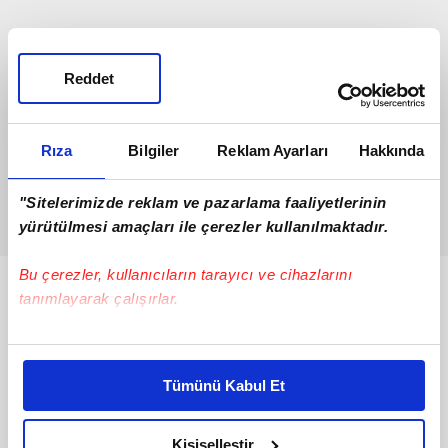
Reddet
Rıza
Bilgiler
Reklam Ayarları
Hakkında
"Sitelerimizde reklam ve pazarlama faaliyetlerinin
yürütülmesi amaçları ile çerezler kullanılmaktadır.
Bu çerezler, kullanıcıların tarayıcı ve cihazlarını
Bunlar da Var
tanımlayarak çalışırlar.
Bu çerezlere izin vermeniz halinde sizlere özel
kişiselleştirilmiş reklamlar sunabilir, sayfalarımızda sizlere
Tümünü Kabul Et
daha iyi reklam deneyimi yaşatabiliriz. Bunu yaparken
amacımızın size daha iyi bir reklam deneyimi sunmak
olduğunu ve sizlere en iyi içerikleri sunabilmek adına
Kişiselleştir