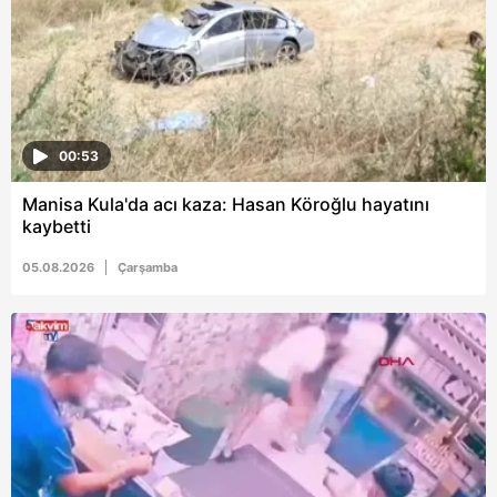
6698 sayılı Kişisel Verilerin Korunması Kanunu uyarınca
hazırlanmış Aydınlatma Metnimizi okumak ve sitemizde
ilgili mevzuata uygun olarak kullanılan çerezlerle ilgili bilgi
almak için lütfen
tıklayınız
.
00:53
Manisa Kula'da acı kaza: Hasan Köroğlu hayatını
kaybetti
05.08.2026
Çarşamba