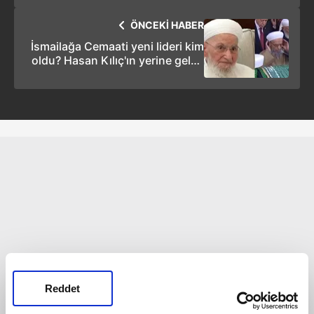
ÖNCEKİ HABER
İsmailağa Cemaati yeni lideri kim
oldu? Hasan Kılıç'ın yerine gelen
isim İsmailağa Camii Emekli İmam
Hatibi Ahmed Fikri Doğan oldu!
Reddet