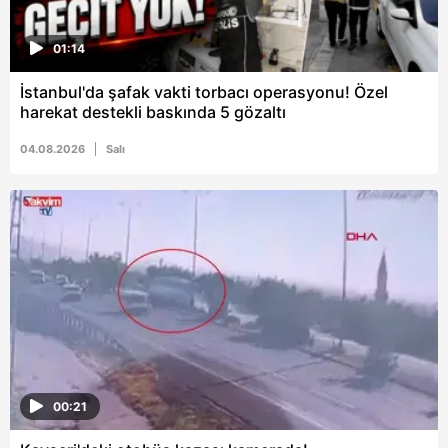
01:14
İstanbul'da şafak vakti torbacı operasyonu! Özel
harekat destekli baskında 5 gözaltı
04.08.2026
Salı
00:21