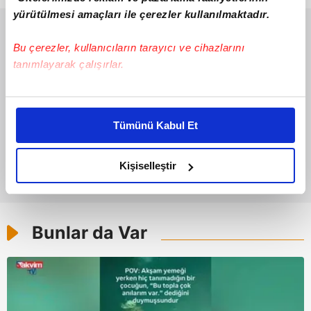
yürütülmesi amaçları ile çerezler kullanılmaktadır.
Bu çerezler, kullanıcıların tarayıcı ve cihazlarını
tanımlayarak çalışırlar.
Bu çerezlere izin vermeniz halinde sizlere özel
kişiselleştirilmiş reklamlar sunabilir, sayfalarımızda sizlere
Tümünü Kabul Et
daha iyi reklam deneyimi yaşatabiliriz. Bunu yaparken
amacımızın size daha iyi bir reklam deneyimi sunmak
olduğunu ve sizlere en iyi içerikleri sunabilmek adına
Kişiselleştir
elimizden gelen çabayı gösterdiğimizi ve bu noktada,
reklamların maliyetlerimizi karşılamak noktasında tek gelir
kalemimiz olduğunu sizlere hatırlatmak isteriz.
Bunlar da Var
Her halükârda, kullanıcılar, bu çerezlere izin vermedikleri
takdirde, kullanıcılara hedefli reklamlar
gösterilmeyecektir."