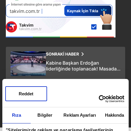
SONRAKİ HABER
Kabine Başkan Erdoğan
liderliğinde toplanacak! Masada
hangi konular var?
ÖNCEKİ HABER
Reddet
Düşük maaşa yüksek zam:
Emekliler dikkat! İyileştirmede
yeni ipucu geldi
Rıza
Bilgiler
Reklam Ayarları
Hakkında
"Sitelerimizde reklam ve pazarlama faaliyetlerinin