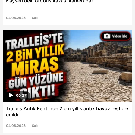
Kayseri'deki otobüs kazası kamerada!
04.08.2026
Salı
00:27
Tralleis Antik Kenti'nde 2 bin yıllık antik havuz restore
edildi
04.08.2026
Salı