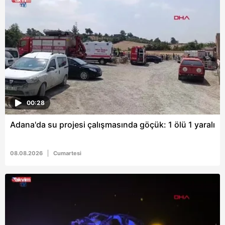
6698 sayılı Kişisel Verilerin Korunması Kanunu uyarınca
hazırlanmış Aydınlatma Metnimizi okumak ve sitemizde
ilgili mevzuata uygun olarak kullanılan çerezlerle ilgili bilgi
almak için lütfen
tıklayınız
.
00:28
Adana'da su projesi çalışmasında göçük: 1 ölü 1 yaralı
08.08.2026
Cumartesi