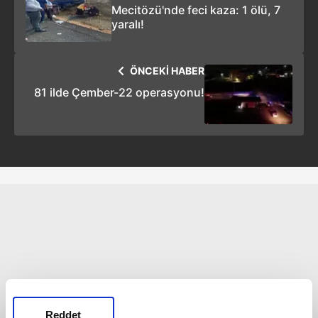
Mecitözü'nde feci kaza: 1 ölü, 7
yaralı!
ÖNCEKİ HABER
81 ilde Çember-22 operasyonu!
Reddet