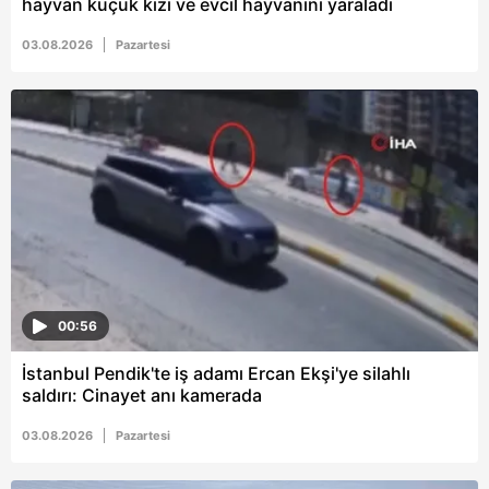
hayvan küçük kızı ve evcil hayvanını yaraladı
6698 sayılı Kişisel Verilerin Korunması Kanunu uyarınca
03.08.2026
Pazartesi
hazırlanmış Aydınlatma Metnimizi okumak ve sitemizde
ilgili mevzuata uygun olarak kullanılan çerezlerle ilgili bilgi
almak için lütfen
tıklayınız
.
00:56
İstanbul Pendik'te iş adamı Ercan Ekşi'ye silahlı
saldırı: Cinayet anı kamerada
03.08.2026
Pazartesi