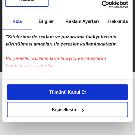
İstanbul’da tarihin en büyük
sahte dolar operasyonu: 271
milyon dolar ele geçirildi
Rıza
Bilgiler
Reklam Ayarları
Hakkında
ÖNCEKİ HABER
"Sitelerimizde reklam ve pazarlama faaliyetlerinin
Akçakoca'da ikinci bir duyuruya
yürütülmesi amaçları ile çerezler kullanılmaktadır.
kadar denize girmek yasaklandı
Bu çerezler, kullanıcıların tarayıcı ve cihazlarını
tanımlayarak çalışırlar.
Bu çerezlere izin vermeniz halinde sizlere özel
kişiselleştirilmiş reklamlar sunabilir, sayfalarımızda sizlere
Tümünü Kabul Et
daha iyi reklam deneyimi yaşatabiliriz. Bunu yaparken
amacımızın size daha iyi bir reklam deneyimi sunmak
olduğunu ve sizlere en iyi içerikleri sunabilmek adına
Kişiselleştir
elimizden gelen çabayı gösterdiğimizi ve bu noktada,
reklamların maliyetlerimizi karşılamak noktasında tek gelir
kalemimiz olduğunu sizlere hatırlatmak isteriz.