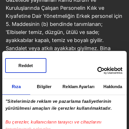
Kuruluşlarında Çalışan Personelin Kılık ve
Kıyafetine Dair Yönetmeliğin Erkek personel için
5. Maddesinin (b) bendinde tanımlanan;
'Elbiseler temiz, düzgün, ütülü ve sade;
ayakkabılar kapalı, temiz ve boyalı giyilir.
Sandalet veya atkılı ayakkabı giyilmez. Bina
içinde ve görev mahallinde baş daima açık
bulundurulur. Kulak ortasından aşağıda favori
Reddet
bırakılmaz. Saçlar, kulağı kapatmayacak biçimde
ve normal duruşta enseden gömlek yakasını
Rıza
Bilgiler
Reklam Ayarları
Hakkında
aşmayacak şekilde uzatılabilir, temiz bakımlı ve
taranmış olur. Her gün sakal tıraşı olunur ve
"Sitelerimizde reklam ve pazarlama faaliyetlerinin
sakal bırakılmaz. Bıyık tabii olarak bırakılır,
yürütülmesi amaçları ile çerezler kullanılmaktadır.
uzunluğu üst dudak boyunu geçemez. Üstten
alınmaz, yanlar üst dudak hizasında olur, alt
Bu çerezler, kullanıcıların tarayıcı ve cihazlarını
uçları dudak hizasından kesilir. Kravat takılır,
tanımlayarak çalışırlar.