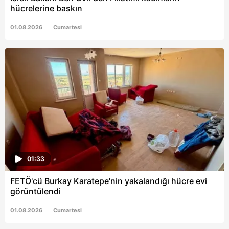
hücrelerine baskın
01.08.2026
Cumartesi
01:33
FETÖ'cü Burkay Karatepe'nin yakalandığı hücre evi
görüntülendi
01.08.2026
Cumartesi