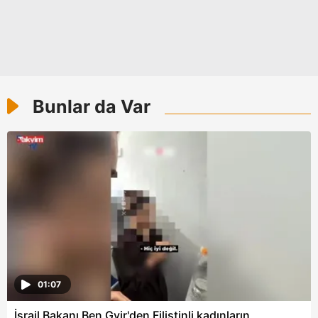
Bunlar da Var
01:07
İsrail Bakanı Ben Gvir'den Filistinli kadınların