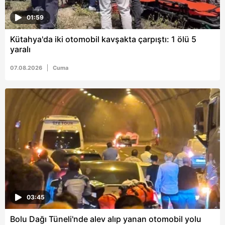
için Ayarlar butonuna tıklayabilir,
Çerez Bilgilendirme
01:59
Metnimizi
ziyaret edebilirsiniz.
Kütahya'da iki otomobil kavşakta çarpıştı: 1 ölü 5
6698 sayılı Kişisel Verilerin Korunması Kanunu uyarınca
yaralı
hazırlanmış Aydınlatma Metnimizi okumak ve sitemizde
ilgili mevzuata uygun olarak kullanılan çerezlerle ilgili bilgi
07.08.2026
Cuma
almak için lütfen
tıklayınız
.
03:45
Bolu Dağı Tüneli'nde alev alıp yanan otomobil yolu