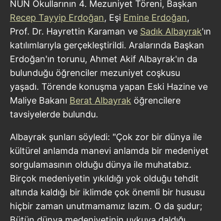
NUN Okullarının 4. Mezuniyet Töreni, Başkan
Recep Tayyip Erdoğan
, Eşi
Emine Erdoğan
,
Prof. Dr. Hayrettin Karaman ve
Sadık Albayrak
'ın
katılımlarıyla gerçekleştirildi. Aralarında Başkan
Erdoğan'ın torunu, Ahmet Akif Albayrak'ın da
bulunduğu öğrenciler mezuniyet coşkusu
yaşadı. Törende konuşma yapan Eski Hazine ve
Maliye Bakanı
Berat Albayrak
öğrencilere
tavsiyelerde bulundu.
Albayrak şunları söyledi: "Çok zor bir dünya ile
kültürel anlamda manevi anlamda bir medeniyet
sorgulamasının olduğu dünya ile muhatabız.
Birçok medeniyetin yıkıldığı yok olduğu tehdit
altında kaldığı bir iklimde çok önemli bir hususu
hiçbir zaman unutmamamız lazım. O da şudur;
Bütün dünya medeniyetinin uykuya daldığı