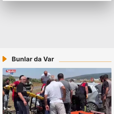
reklamların maliyetlerimizi karşılamak noktasında tek gelir
kalemimiz olduğunu sizlere hatırlatmak isteriz.
Her halükârda, kullanıcılar, bu çerezlere izin vermedikleri
takdirde, kullanıcılara hedefli reklamlar
gösterilmeyecektir."
Sizlere daha iyi bir hizmet sunabilmek için İnternet
Sitemizde kendimize ve üçüncü kişilere ait çerezler
kullanılmaktadır. Bu çerezler vasıtasıyla çeşitli kişisel
Bunlar da Var
verileriniz işlenmekte olup gerekli olan çerezler bilgi
toplumu hizmetlerinin sunulması amacıyla
kullanılmaktadır. Diğer çerezler, sitemizin daha işlevsel
kılınması ve kişiselleştirilmesi ve sizlere yönelik
reklam/pazarlama faaliyetlerinin yapılması, amaçlarıyla
sınırlı olarak açık rızanız dahilinde kullanılacaktır.
Çerezlere ilişkin tercihlerinizi aşağıda yer alan panel
vasıtasıyla belirleyebilirsiniz. Çerezlere ilişkin detaylı bilgi