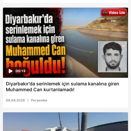
6698 sayılı Kişisel Verilerin Korunması Kanunu uyarınca
hazırlanmış Aydınlatma Metnimizi okumak ve sitemizde
ilgili mevzuata uygun olarak kullanılan çerezlerle ilgili bilgi
almak için lütfen
tıklayınız
.
00:13
Diyarbakır'da serinlemek için sulama kanalına giren
Muhammed Can kurtarılamadı!
06.08.2026
Perşembe