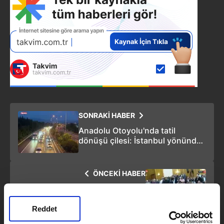
SONRAKİ HABER
Anadolu Otoyolu'nda tatil
dönüşü çilesi: İstanbul yönünde
trafik durma noktasında
ÖNCEKİ HABER
CHP’de grup toplantısı krizi:
Kılıçdaroğlu 'Toplantı yok' dedi!
Özgür Özel salonu doldurdu!
Reddet