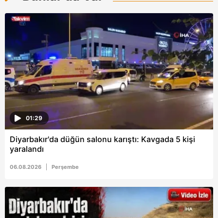
reklam/pazarlama faaliyetlerinin yapılması, amaçlarıyla
sınırlı olarak açık rızanız dahilinde kullanılacaktır.
Çerezlere ilişkin tercihlerinizi aşağıda yer alan panel
vasıtasıyla belirleyebilirsiniz. Çerezlere ilişkin detaylı bilgi
için Ayarlar butonuna tıklayabilir,
Çerez Bilgilendirme
Metnimizi
ziyaret edebilirsiniz.
6698 sayılı Kişisel Verilerin Korunması Kanunu uyarınca
hazırlanmış Aydınlatma Metnimizi okumak ve sitemizde
ilgili mevzuata uygun olarak kullanılan çerezlerle ilgili bilgi
01:29
almak için lütfen
tıklayınız
.
Diyarbakır'da düğün salonu karıştı: Kavgada 5 kişi
yaralandı
06.08.2026
Perşembe