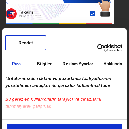
SONRAKİ HABER
Reddet
Anadolu Otoyolu'nda tatil
dönüşü çilesi: İstanbul yönünde
trafik durma noktasında
Rıza
Bilgiler
Reklam Ayarları
Hakkında
ÖNCEKİ HABER
"Sitelerimizde reklam ve pazarlama faaliyetlerinin
CHP’de grup toplantısı krizi:
yürütülmesi amaçları ile çerezler kullanılmaktadır.
Kılıçdaroğlu 'Toplantı yok' dedi!
Özgür Özel salonu doldurdu!
Bu çerezler, kullanıcıların tarayıcı ve cihazlarını
tanımlayarak çalışırlar.
Bu çerezlere izin vermeniz halinde sizlere özel
kişiselleştirilmiş reklamlar sunabilir, sayfalarımızda sizlere