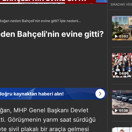
SIRADAKİ VİD
oğan neden Bahçeli'nin evine gitti? İşte nedeni...
en Bahçeli'nin evine gitti?
01:02
04:55
 doğru kaynaktan haberi alın!
ğan, MHP Genel Başkanı Devlet
01:38
etti. Görüşmenin yarım saat sürdüğü
te sivil plakalı bir araçla gelmesi