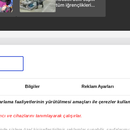
tüm iğrençlikleri
itiraf etti (Video)
Bilgiler
Reklam Ayarları
rlama faaliyetlerinin yürütülmesi amaçları ile çerezler kullan
yıcı ve cihazlarını tanımlayarak çalışırlar.
de sizlere özel kişiselleştirilmiş reklamlar sunabilir, sayfalarım