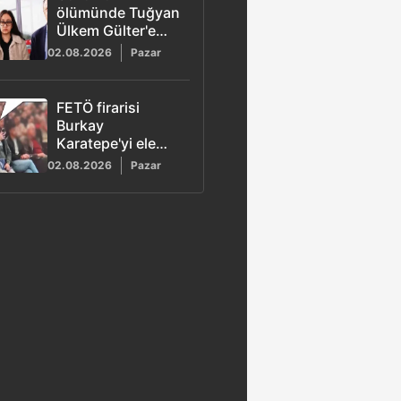
ölümünde Tuğyan
Ülkem Gülter'e
ağırlaştırılmış
02.08.2026
Pazar
müebbet hapis
talebi
FETÖ firarisi
Burkay
Karatepe'yi ele
veren görüntü!
02.08.2026
Pazar