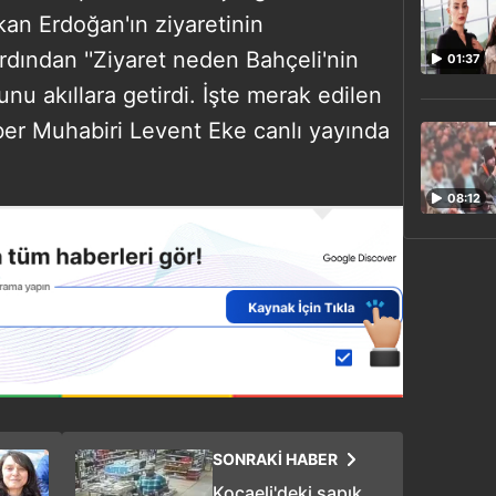
an Erdoğan'ın ziyaretinin
ından ''Ziyaret neden Bahçeli'nin
01:37
unu akıllara getirdi. İşte merak edilen
er Muhabiri Levent Eke canlı yayında
08:12
SONRAKİ HABER
Kocaeli'deki sapık