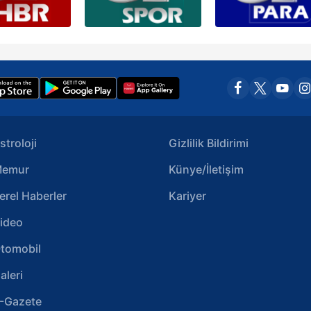
stroloji
Gizlilik Bildirimi
emur
Künye/İletişim
erel Haberler
Kariyer
ideo
tomobil
aleri
-Gazete