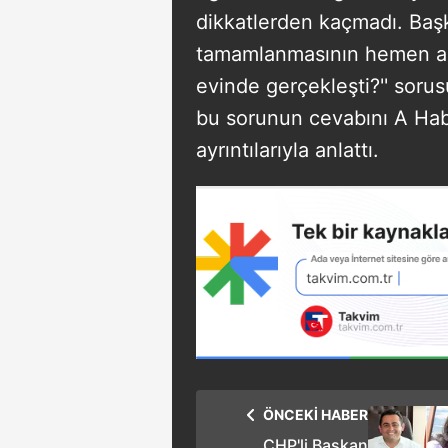
dikkatlerden kaçmadı. Başk
tamamlanmasının hemen ard
evinde gerçekleşti?'' sorus
bu sorunun cevabını A Hab
ayrıntılarıyla anlattı.
ÖNCEKİ HABER
CHP'li Başkan