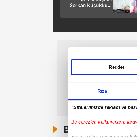
Serkan Küçükkuru
kardeşini belediye
şirketi müdürü yaptı!
Reddet
Rıza
"Sitelerimizde reklam ve paza
Bu çerezler, kullanıcıların tara
Bunlar da Var
Bu çerezlere izin vermeniz halin