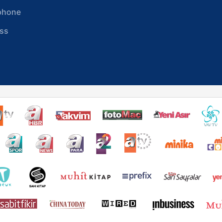
phone
ss