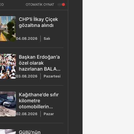
EO
OTOMATİK OYNAT
CHP'li İlkay Çiçek
gözaltına alındı
04.08.2026
Salı
Başkan Erdoğan'a
özel olarak
hazırlanan BALA
şarkısı yayımlandı
03.08.2026
Pazartesi
Kağıthane'de sıfır
kilometre
otomobillerin
üzerine duvar
02.08.2026
Pazar
çöktü
Güllü'nün