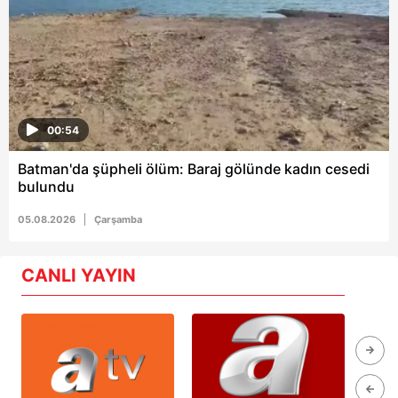
00:54
Batman'da şüpheli ölüm: Baraj gölünde kadın cesedi
bulundu
05.08.2026
Çarşamba
CANLI YAYIN