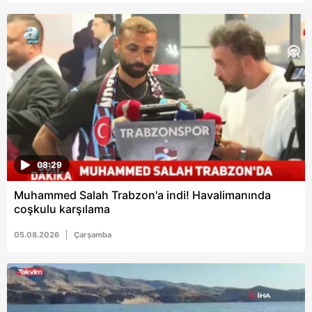
Metnimizi
ziyaret edebilirsiniz.
6698 sayılı Kişisel Verilerin Korunması Kanunu uyarınca
hazırlanmış Aydınlatma Metnimizi okumak ve sitemizde
ilgili mevzuata uygun olarak kullanılan çerezlerle ilgili bilgi
almak için lütfen
tıklayınız
.
08:29
Muhammed Salah Trabzon'a indi! Havalimanında
coşkulu karşılama
05.08.2026
Çarşamba