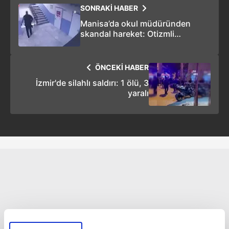
SONRAKİ HABER
Manisa’da okul müdüründen
skandal hareket: Otizmli
öğrenciyi merdivenden itti! O
anlar kamerada
ÖNCEKİ HABER
İzmir'de silahlı saldırı: 1 ölü, 3
yaralı