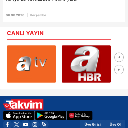
06.08.2026
Perşembe
CANLI YAYIN
Üye Girişi
Üye Ol