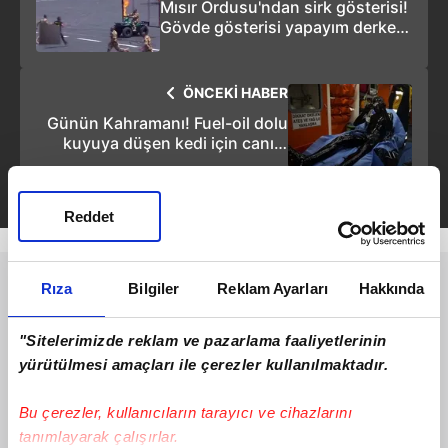
Mısır Ordusu'ndan sirk gösterisi!
Gövde gösterisi yapayım derken
rezil oldular
ÖNCEKİ HABER
Günün Kahramanı! Fuel-oil dolu
kuyuya düşen kedi için canını
hiçe saydı
Reddet
Rıza
Bilgiler
Reklam Ayarları
Hakkında
"Sitelerimizde reklam ve pazarlama faaliyetlerinin
yürütülmesi amaçları ile çerezler kullanılmaktadır.
Bu çerezler, kullanıcıların tarayıcı ve cihazlarını
tanımlayarak çalışırlar.