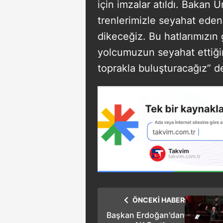
için imzalar atıldı. Bakan U
trenlerimizle seyahat eden
dikeceğiz. Bu hatlarımızın 
yolcumuzun seyahat ettiğ
toprakla buluşturacağız” d
ÖNCEKİ HABER
Başkan Erdoğan'dan