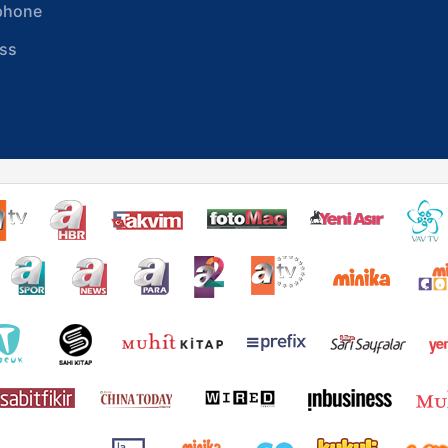
phone
ss