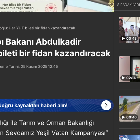
SIRADAKİ VİD
oğlu: Her YHT bileti bir fidan kazandıracak
00:48
pı Bakanı Abdulkadir
ileti bir fidan kazandıracak
eme Tarihi: 05 Kasım 2025 12:45
02:14
 doğru kaynaktan haberi alın!
00:46
lığı ile Tarım ve Orman Bakanlığı
dan Sevdamız Yeşil Vatan Kampanyası”