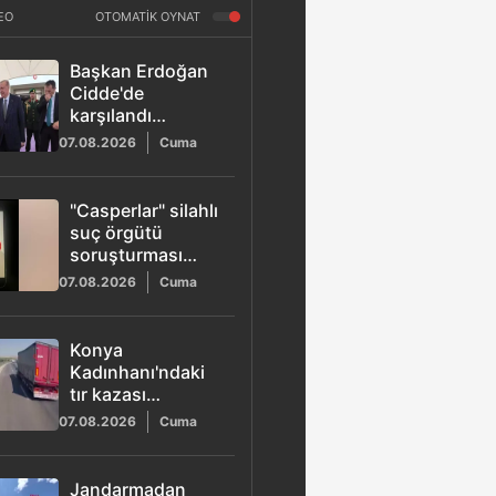
EO
OTOMATİK OYNAT
Başkan Erdoğan
Cidde'de
karşılandı
Mekke'ye geçti
07.08.2026
Cuma
"Casperlar" silahlı
suç örgütü
soruşturması
tamamlandı: 151
07.08.2026
Cuma
şüpheli hakkında
iddianame
Konya
Kadınhanı'ndaki
tır kazası
kamerada: 1 ölü
07.08.2026
Cuma
10 yaralı
Jandarmadan