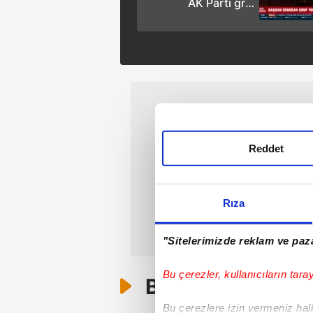
AK Parti grup
toplantısında önemli
açıklamalar
Reddet
Rıza
"Sitelerimizde reklam ve paza
Bu çerezler, kullanıcıların tara
Bunlar da Var
Bu çerezlere izin vermeniz halin