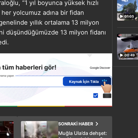
raloğlu, “1 yıl boyunca yüksek hızlı
 her yolcumuz adına bir fidan
01:05
genelinde yıllık ortalama 13 milyon
ini düşündüğümüzde 13 milyon fidanı
edi.
00:49
SONRAKİ HABER
Muğla Ula’da dehşet: