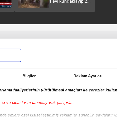
1 evi kundaklayıp 2
jandarmayı bıçakla
yaralayan saldırgan
vurularak etkisiz hale
getirildi!
Bilgiler
Reklam Ayarları
rlama faaliyetlerinin yürütülmesi amaçları ile çerezler kullan
yıcı ve cihazlarını tanımlayarak çalışırlar.
de sizlere özel kişiselleştirilmiş reklamlar sunabilir, sayfalarım