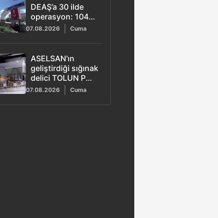
DEAŞ’a 30 ilde
operasyon: 104
şüpheli yakalandı
07.08.2026
Cuma
ASELSAN'ın
geliştirdiği sığınak
delici TOLUN P
hedefi tam
07.08.2026
Cuma
isabetle vurdu