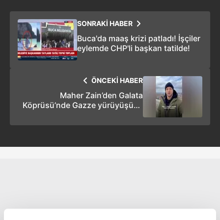
SONRAKİ HABER
Buca'da maaş krizi patladı! İşçiler
eylemde CHP'li başkan tatilde!
ÖNCEKİ HABER
Maher Zain’den Galata
Köprüsü’nde Gazze yürüyüşüne
katılım çağrısı