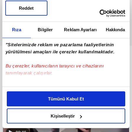
Reddet
Rıza
Bilgiler
Reklam Ayarları
Hakkında
"Sitelerimizde reklam ve pazarlama faaliyetlerinin
yürütülmesi amaçları ile çerezler kullanılmaktadır.
Bunlar da Var
Bu çerezler, kullanıcıların tarayıcı ve cihazlarını
tanımlayarak çalışırlar.
Bu çerezlere izin vermeniz halinde sizlere özel
kişiselleştirilmiş reklamlar sunabilir, sayfalarımızda sizlere
Tümünü Kabul Et
daha iyi reklam deneyimi yaşatabiliriz. Bunu yaparken
amacımızın size daha iyi bir reklam deneyimi sunmak
olduğunu ve sizlere en iyi içerikleri sunabilmek adına
Kişiselleştir
elimizden gelen çabayı gösterdiğimizi ve bu noktada,
reklamların maliyetlerimizi karşılamak noktasında tek gelir