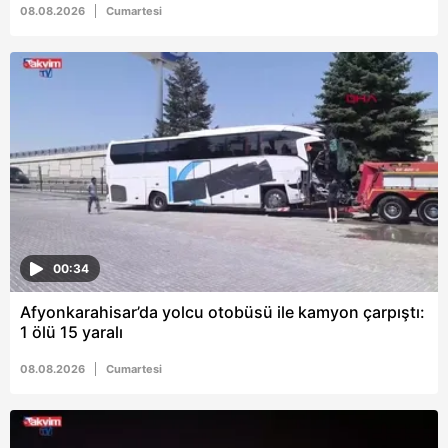
08.08.2026
Cumartesi
Metnimizi
ziyaret edebilirsiniz.
6698 sayılı Kişisel Verilerin Korunması Kanunu uyarınca
hazırlanmış Aydınlatma Metnimizi okumak ve sitemizde
ilgili mevzuata uygun olarak kullanılan çerezlerle ilgili bilgi
almak için lütfen
tıklayınız
.
00:34
Afyonkarahisar’da yolcu otobüsü ile kamyon çarpıştı:
1 ölü 15 yaralı
08.08.2026
Cumartesi