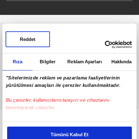
Reddet
Rıza
Bilgiler
Reklam Ayarları
Hakkında
"Sitelerimizde reklam ve pazarlama faaliyetlerinin
yürütülmesi amaçları ile çerezler kullanılmaktadır.
Bu çerezler, kullanıcıların tarayıcı ve cihazlarını
tanımlayarak çalışırlar.
Bunlar da Var
Bu çerezlere izin vermeniz halinde sizlere özel
kişiselleştirilmiş reklamlar sunabilir, sayfalarımızda sizlere
Tümünü Kabul Et
daha iyi reklam deneyimi yaşatabiliriz. Bunu yaparken