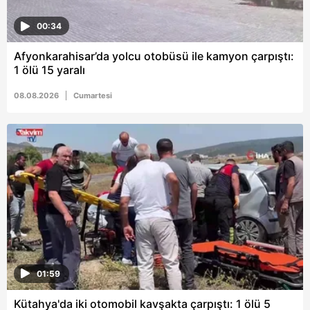
00:34
Afyonkarahisar’da yolcu otobüsü ile kamyon çarpıştı:
1 ölü 15 yaralı
08.08.2026
Cumartesi
01:59
Kütahya'da iki otomobil kavşakta çarpıştı: 1 ölü 5