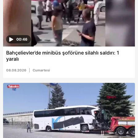
ilgili mevzuata uygun olarak kullanılan çerezlerle ilgili bilgi
almak için lütfen
tıklayınız
.
00:46
Bahçelievler’de minibüs şoförüne silahlı saldırı: 1
yaralı
08.08.2026
Cumartesi