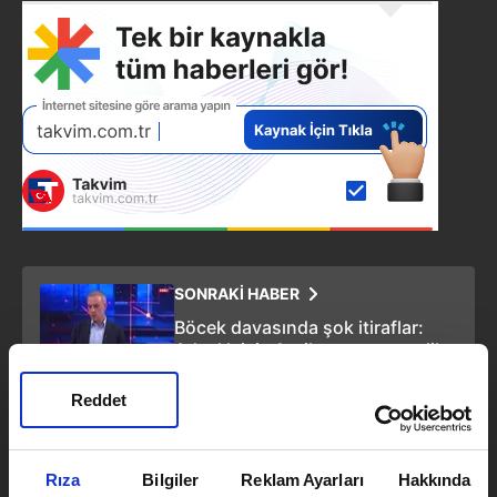
SONRAKİ HABER
Böcek davasında şok itiraflar:
Adaylık için 1 milyon euro verdik
Reddet
ÖNCEKİ HABER
Sömürge kafasından kurtulma
vakti: Esra Albayrak'tan çarpıcı
Rıza
Bilgiler
Reklam Ayarları
Hakkında