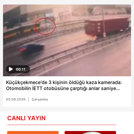
00:11
Küçükçekmece'de 3 kişinin öldüğü kaza kamerada:
Otomobilin İETT otobüsüne çarptığı anlar saniye
saniye kaydedildi
05.08.2026
Çarşamba
CANLI YAYIN