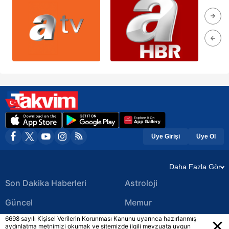
Üye Girişi
Üye Ol
Daha Fazla Gör
Son Dakika Haberleri
Astroloji
Güncel
Memur
6698 sayılı Kişisel Verilerin Korunması Kanunu uyarınca hazırlanmış
Ekonomi Haberleri
Yerel Haberler
aydınlatma metnimizi okumak ve sitemizde ilgili mevzuata uygun