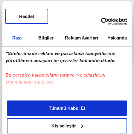
Reddet
Rıza
Bilgiler
Reklam Ayarları
Hakkında
"Sitelerimizde reklam ve pazarlama faaliyetlerinin
yürütülmesi amaçları ile çerezler kullanılmaktadır.
Bunlar da Var
Bu çerezler, kullanıcıların tarayıcı ve cihazlarını
tanımlayarak çalışırlar.
Bu çerezlere izin vermeniz halinde sizlere özel
kişiselleştirilmiş reklamlar sunabilir, sayfalarımızda sizlere
Tümünü Kabul Et
daha iyi reklam deneyimi yaşatabiliriz. Bunu yaparken
amacımızın size daha iyi bir reklam deneyimi sunmak
olduğunu ve sizlere en iyi içerikleri sunabilmek adına
Kişiselleştir
elimizden gelen çabayı gösterdiğimizi ve bu noktada,