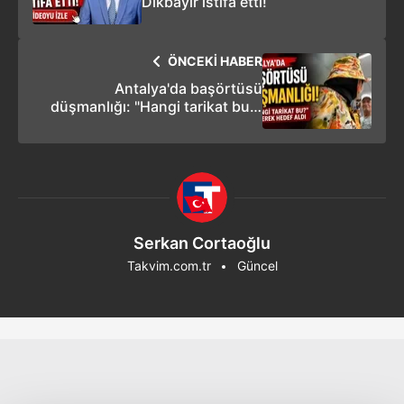
Dikbayır istifa etti!
ÖNCEKİ HABER
Antalya'da başörtüsü
düşmanlığı: "Hangi tarikat bu?"
diyerek hedef aldı
Serkan Cortaoğlu
Takvim.com.tr
Güncel