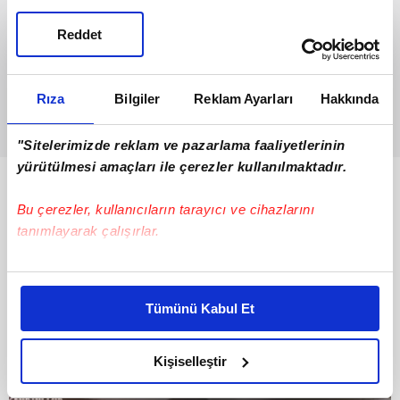
Reddet
Rıza
Bilgiler
Reklam Ayarları
Hakkında
"Sitelerimizde reklam ve pazarlama faaliyetlerinin
yürütülmesi amaçları ile çerezler kullanılmaktadır.
Bunlar da Var
Bu çerezler, kullanıcıların tarayıcı ve cihazlarını
tanımlayarak çalışırlar.
Bu çerezlere izin vermeniz halinde sizlere özel
kişiselleştirilmiş reklamlar sunabilir, sayfalarımızda sizlere
Tümünü Kabul Et
daha iyi reklam deneyimi yaşatabiliriz. Bunu yaparken
amacımızın size daha iyi bir reklam deneyimi sunmak
olduğunu ve sizlere en iyi içerikleri sunabilmek adına
Kişiselleştir
elimizden gelen çabayı gösterdiğimizi ve bu noktada,