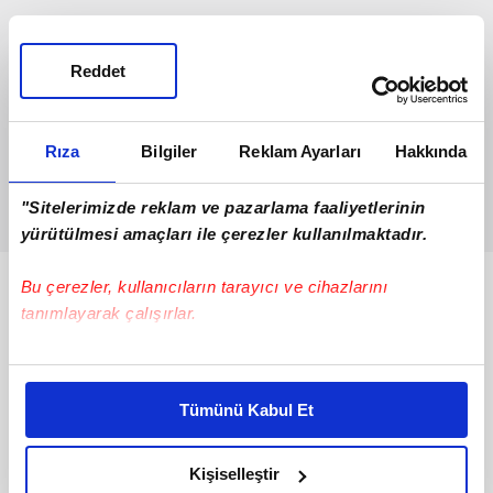
Reddet
Rıza
Bilgiler
Reklam Ayarları
Hakkında
"Sitelerimizde reklam ve pazarlama faaliyetlerinin
yürütülmesi amaçları ile çerezler kullanılmaktadır.
Bu çerezler, kullanıcıların tarayıcı ve cihazlarını
Bunlar da Var
tanımlayarak çalışırlar.
Bu çerezlere izin vermeniz halinde sizlere özel
kişiselleştirilmiş reklamlar sunabilir, sayfalarımızda sizlere
Tümünü Kabul Et
daha iyi reklam deneyimi yaşatabiliriz. Bunu yaparken
amacımızın size daha iyi bir reklam deneyimi sunmak
olduğunu ve sizlere en iyi içerikleri sunabilmek adına
Kişiselleştir