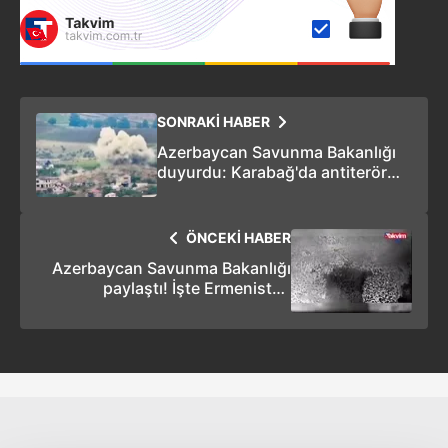
SONRAKİ HABER
Azerbaycan Savunma Bakanlığı
duyurdu: Karabağ'da antiterör
operasyonu başlatıldı
ÖNCEKİ HABER
Azerbaycan Savunma Bakanlığı
paylaştı! İşte Ermenistan
ordusuna ait bölgelere
operasyon