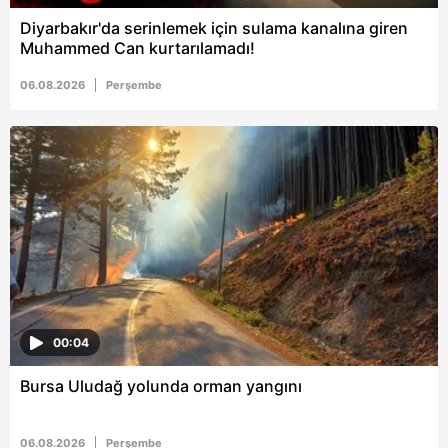
vasıtasıyla belirleyebilirsiniz. Çerezlere ilişkin detaylı bilgi
Diyarbakır'da serinlemek için sulama kanalına giren
için Ayarlar butonuna tıklayabilir,
Çerez Bilgilendirme
Muhammed Can kurtarılamadı!
Metnimizi
ziyaret edebilirsiniz.
06.08.2026
Perşembe
6698 sayılı Kişisel Verilerin Korunması Kanunu uyarınca
hazırlanmış Aydınlatma Metnimizi okumak ve sitemizde
ilgili mevzuata uygun olarak kullanılan çerezlerle ilgili bilgi
almak için lütfen
tıklayınız
.
00:04
Bursa Uludağ yolunda orman yangını
06.08.2026
Perşembe