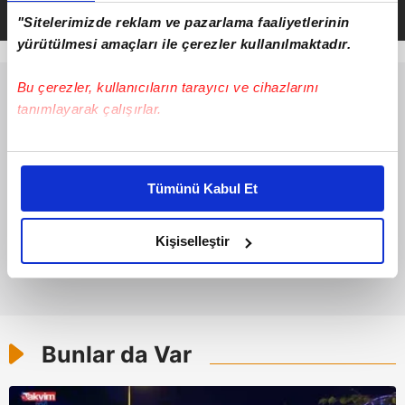
"Sitelerimizde reklam ve pazarlama faaliyetlerinin
yürütülmesi amaçları ile çerezler kullanılmaktadır.
Bu çerezler, kullanıcıların tarayıcı ve cihazlarını
tanımlayarak çalışırlar.
Bu çerezlere izin vermeniz halinde sizlere özel
kişiselleştirilmiş reklamlar sunabilir, sayfalarımızda sizlere
Tümünü Kabul Et
daha iyi reklam deneyimi yaşatabiliriz. Bunu yaparken
amacımızın size daha iyi bir reklam deneyimi sunmak
olduğunu ve sizlere en iyi içerikleri sunabilmek adına
Kişiselleştir
elimizden gelen çabayı gösterdiğimizi ve bu noktada,
reklamların maliyetlerimizi karşılamak noktasında tek gelir
kalemimiz olduğunu sizlere hatırlatmak isteriz.
Her halükârda, kullanıcılar, bu çerezlere izin vermedikleri
Bunlar da Var
takdirde, kullanıcılara hedefli reklamlar
gösterilmeyecektir."