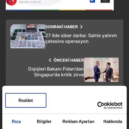
SONRAKİ HABER
27 ilde siber darbe: Sahte yatırım
çetesine operasyon
ÖNCEKİ HABER
Dışişleri Bakanı Fidan’dan
Singapur’da kritik zirve
Reddet
Emirhan Ceylan
Rıza
Bilgiler
Reklam Ayarları
Hakkında
Takvim.com.tr
Güncel