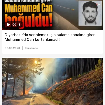
almak için lütfen
tıklayınız
.
00:13
Diyarbakır'da serinlemek için sulama kanalına giren
Muhammed Can kurtarılamadı!
06.08.2026
Perşembe