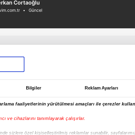
rkan Cortaoğlu
vim.com.tr
Güncel
Bilgiler
Reklam Ayarları
rlama faaliyetlerinin yürütülmesi amaçları ile çerezler kullan
yıcı ve cihazlarını tanımlayarak çalışırlar.
de sizlere özel kişiselleştirilmiş reklamlar sunabilir, sayfalarım