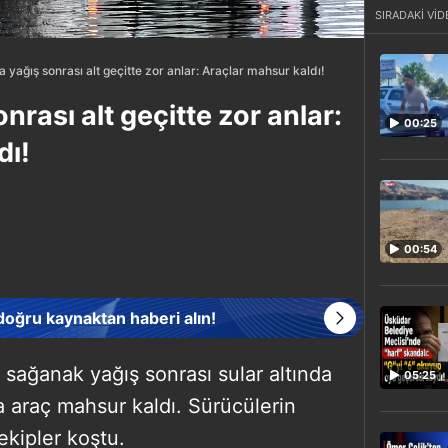
SIRADAKİ VİD
a yağış sonrası alt geçitte zor anlar: Araçlar mahsur kaldı!
nrası alt geçitte zor anlar:
00:25
dı!
00:54
 doğru kaynaktan haberi alın!
 sağanak yağış sonrası sular altında
05:25
a araç mahsur kaldı. Sürücülerin
ekipler koştu.