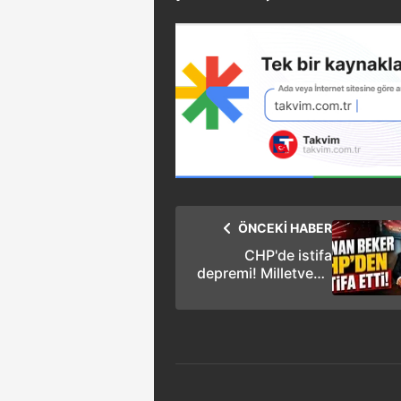
ÖNCEKİ HABER
CHP'de istifa
depremi! Milletvekili
Adnan Beker
partisinden ayrıldı