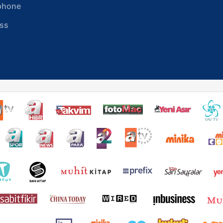
phone
ss