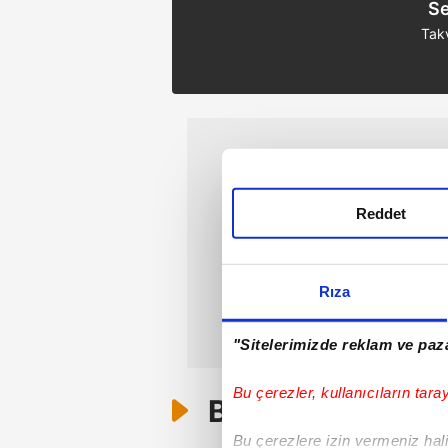
Se
Tak
Reddet
Rıza
"Sitelerimizde reklam ve paza
Bu çerezler, kullanıcıların tara
Bunlar da Var
Bu çerezlere izin vermeniz halin