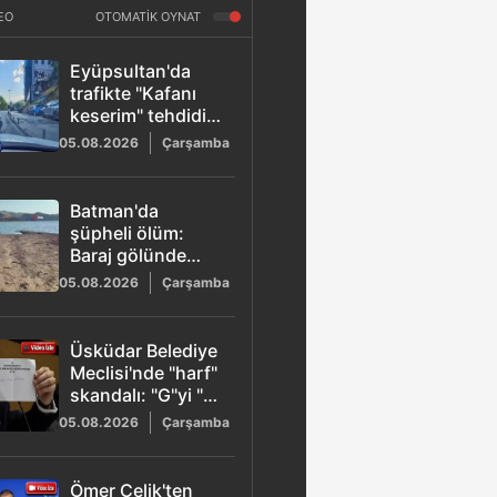
EO
OTOMATİK OYNAT
Eyüpsultan'da
trafikte "Kafanı
keserim" tehdidi!
Korna çalan
05.08.2026
Çarşamba
sürücünün önünü
kesti
Batman'da
şüpheli ölüm:
Baraj gölünde
kadın cesedi
05.08.2026
Çarşamba
bulundu
Üsküdar Belediye
Meclisi'nde "harf"
skandalı: "G"yi "6"
okuyup oyu
05.08.2026
Çarşamba
geçersiz saydı
Ömer Çelik'ten