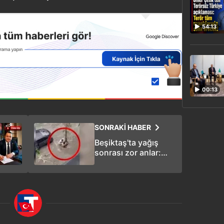
54:13
00:13
SONRAKİ HABER
Beşiktaş'ta yağış
sonrası zor anlar:
Akıntıya kapılan
kadını çevredekiler
çekip aldı!