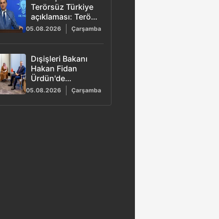
Terörsüz Türkiye
açıklaması: Terör
tüm uzantılarıyla
05.08.2026
Çarşamba
sona erecek
Dışişleri Bakanı
Hakan Fidan
Ürdün'de
temaslarını
05.08.2026
Çarşamba
sürdürüyor:
Dörtlü zirve
gerçekleşti