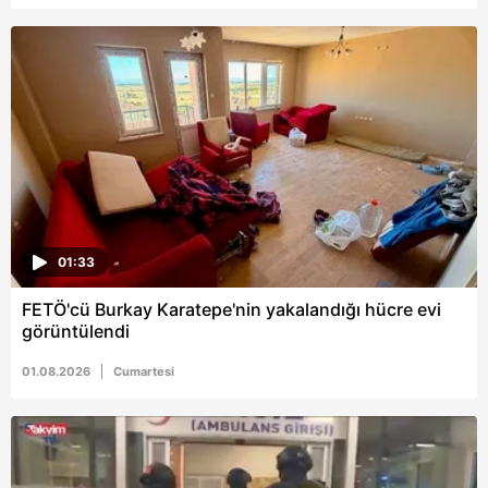
Metnimizi
ziyaret edebilirsiniz.
6698 sayılı Kişisel Verilerin Korunması Kanunu uyarınca
hazırlanmış Aydınlatma Metnimizi okumak ve sitemizde
ilgili mevzuata uygun olarak kullanılan çerezlerle ilgili bilgi
almak için lütfen
tıklayınız
.
01:33
FETÖ'cü Burkay Karatepe'nin yakalandığı hücre evi
görüntülendi
01.08.2026
Cumartesi