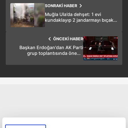
SONRAKİ HABER
Muğla Ula’da dehşet: 1 evi
kundaklayıp 2 jandarmayı bıçakla
yaralayan saldırgan vurularak
etkisiz hale getirildi!
ÖNCEKİ HABER
Başkan Erdoğan'dan AK Parti
grup toplantısında önemli
açıklamalar