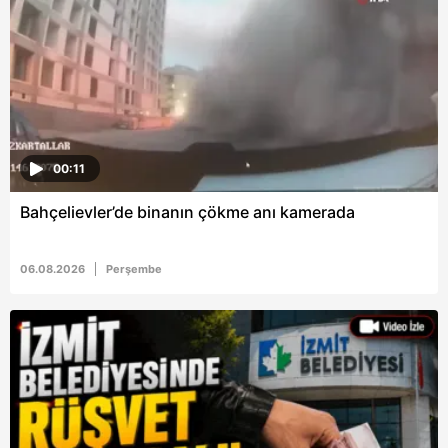
Çerezlere ilişkin tercihlerinizi aşağıda yer alan panel
vasıtasıyla belirleyebilirsiniz. Çerezlere ilişkin detaylı bilgi
için Ayarlar butonuna tıklayabilir,
Çerez Bilgilendirme
Metnimizi
ziyaret edebilirsiniz.
6698 sayılı Kişisel Verilerin Korunması Kanunu uyarınca
00:11
hazırlanmış Aydınlatma Metnimizi okumak ve sitemizde
ilgili mevzuata uygun olarak kullanılan çerezlerle ilgili bilgi
Bahçelievler’de binanın çökme anı kamerada
almak için lütfen
tıklayınız
.
06.08.2026
Perşembe