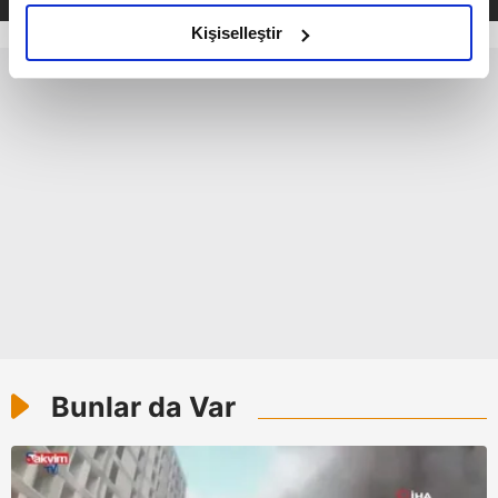
amacımızın size daha iyi bir reklam deneyimi sunmak
olduğunu ve sizlere en iyi içerikleri sunabilmek adına
Kişiselleştir
elimizden gelen çabayı gösterdiğimizi ve bu noktada,
reklamların maliyetlerimizi karşılamak noktasında tek gelir
kalemimiz olduğunu sizlere hatırlatmak isteriz.
Her halükârda, kullanıcılar, bu çerezlere izin vermedikleri
takdirde, kullanıcılara hedefli reklamlar
gösterilmeyecektir."
Sizlere daha iyi bir hizmet sunabilmek için İnternet
Sitemizde kendimize ve üçüncü kişilere ait çerezler
kullanılmaktadır. Bu çerezler vasıtasıyla çeşitli kişisel
verileriniz işlenmekte olup gerekli olan çerezler bilgi
toplumu hizmetlerinin sunulması amacıyla
Bunlar da Var
kullanılmaktadır. Diğer çerezler, sitemizin daha işlevsel
kılınması ve kişiselleştirilmesi ve sizlere yönelik
reklam/pazarlama faaliyetlerinin yapılması, amaçlarıyla
sınırlı olarak açık rızanız dahilinde kullanılacaktır.