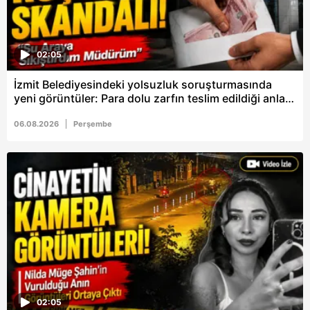
02:05
İzmit Belediyesindeki yolsuzluk soruşturmasında
yeni görüntüler: Para dolu zarfın teslim edildiği anlar
kamerada
06.08.2026
Perşembe
02:05