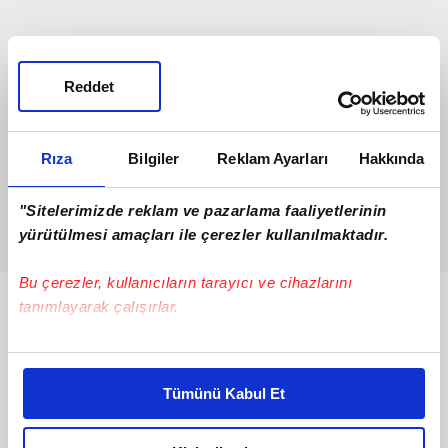
Reddet
Rıza
Bilgiler
Reklam Ayarları
Hakkında
"Sitelerimizde reklam ve pazarlama faaliyetlerinin
yürütülmesi amaçları ile çerezler kullanılmaktadır.
Bu çerezler, kullanıcıların tarayıcı ve cihazlarını
tanımlayarak çalışırlar.
Bunlar da Var
Bu çerezlere izin vermeniz halinde sizlere özel
kişiselleştirilmiş reklamlar sunabilir, sayfalarımızda sizlere
Tümünü Kabul Et
daha iyi reklam deneyimi yaşatabiliriz. Bunu yaparken
amacımızın size daha iyi bir reklam deneyimi sunmak