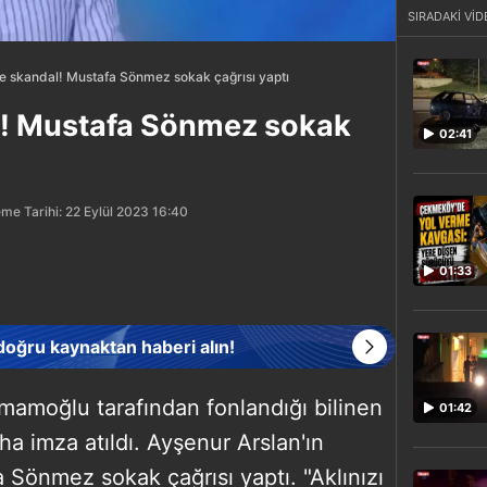
SIRADAKİ VİD
e skandal! Mustafa Sönmez sokak çağrısı yaptı
l! Mustafa Sönmez sokak
02:41
me Tarihi: 22 Eylül 2023 16:40
01:33
 doğru kaynaktan haberi alın!
mamoğlu tarafından fonlandığı bilinen
01:42
a imza atıldı. Ayşenur Arslan'ın
 Sönmez sokak çağrısı yaptı. "Aklınızı