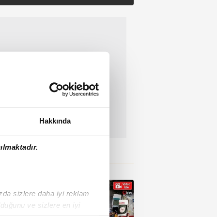
Hakkında
ılmaktadır.
ızda sizlere daha iyi reklam
duğunu ve sizlere en iyi
liyetlerimizi karşılamak