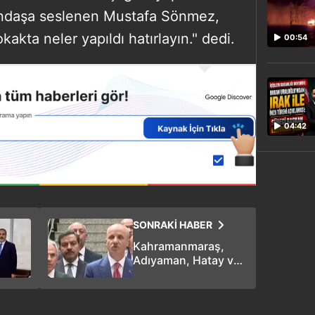
tandaşa seslenen Mustafa Sönmez,
akta neler yapıldı hatırlayın." dedi.
00:54
04:42
SONRAKİ HABER
Kahramanmaraş,
Adıyaman, Hatay ve
Malatya'daki
üniversiteler bir yıl
uzaktan eğitim