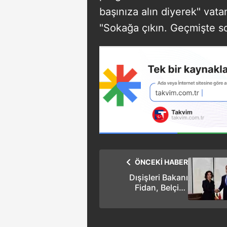
başınıza alın diyerek" va
"Sokağa çıkın. Geçmişte sok
ÖNCEKİ HABER
Dışişleri Bakanı
Fidan, Belçika
Dışişleri Bakanı
Lahbib’i kabul etti