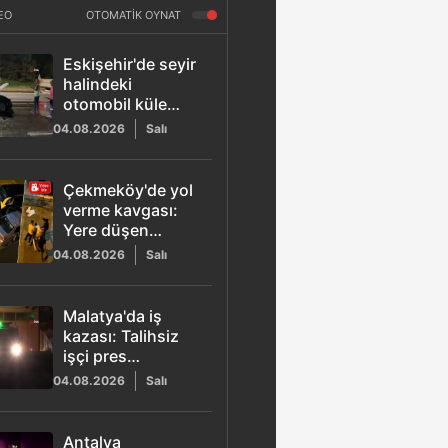
EO
OTOMATİK OYNAT
Eskişehir'de seyir
halindeki
otomobil küle
döndü: Sürücü
04.08.2026
Salı
yaralandı
Çekmeköy'de yol
verme kavgası:
Yere düşen
sürücüyü
04.08.2026
Salı
darbettiler
Malatya'da iş
kazası: Talihsiz
işçi pres
makinesine
04.08.2026
Salı
kapıldı
Antalya