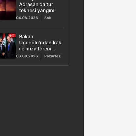
Adrasan'da tur
teknesi yangını!
04.08.2026
Salı
Bakan
Uraloğlu’ndan Irak
ile imza töreni
açıklaması: Süreci
03.08.2026
Pazartesi
Başkan Erdoğan
çözdü