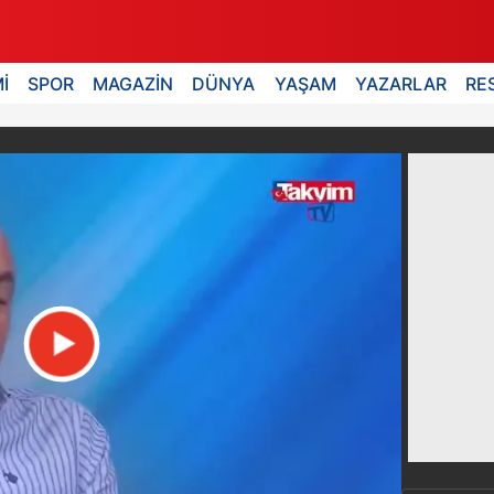
İ
SPOR
MAGAZİN
DÜNYA
YAŞAM
YAZARLAR
RE