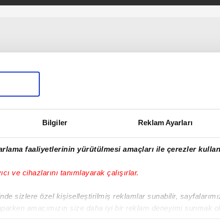
yapabilecek
Bilgiler
Reklam Ayarları
rlama faaliyetlerinin yürütülmesi amaçları ile çerezler kullan
yıcı ve cihazlarını tanımlayarak çalışırlar.
de sizlere özel kişiselleştirilmiş reklamlar sunabilir, sayfalarım
aparken amacımızın size daha iyi bir reklam deneyimi sunmak ol
imizden gelen çabayı gösterdiğimizi ve bu noktada, reklamların ma