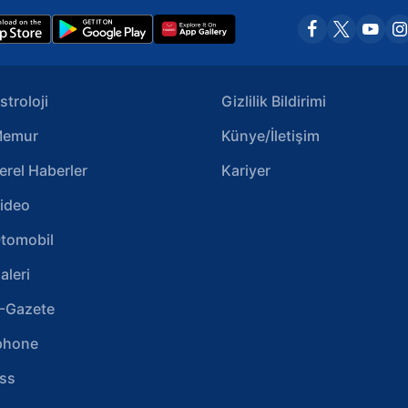
stroloji
Gizlilik Bildirimi
emur
Künye/İletişim
erel Haberler
Kariyer
ideo
tomobil
aleri
-Gazete
phone
ss