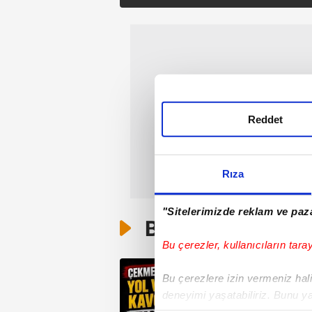
Reddet
Rıza
"Sitelerimizde reklam ve paza
Bunlar da Var
Bu çerezler, kullanıcıların tara
Bu çerezlere izin vermeniz halin
deneyimi yaşatabiliriz. Bunu y
içerikleri sunabilmek adına el