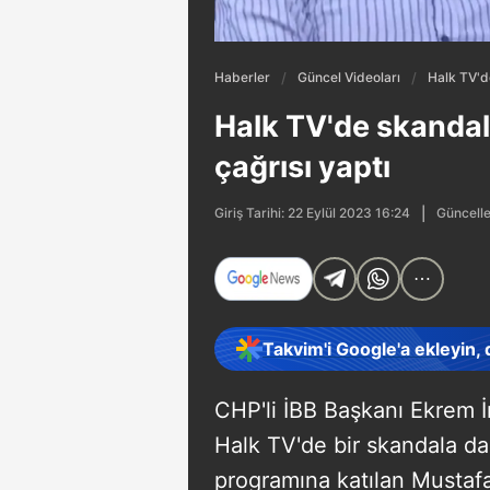
Haberler
Güncel Videoları
Halk TV'd
Halk TV'de skanda
çağrısı yaptı
Güncelle
Giriş Tarihi: 22 Eylül 2023 16:24
Takvim'i Google'a ekleyin,
CHP'li İBB Başkanı Ekrem İ
Halk TV'de bir skandala dah
programına katılan Mustafa