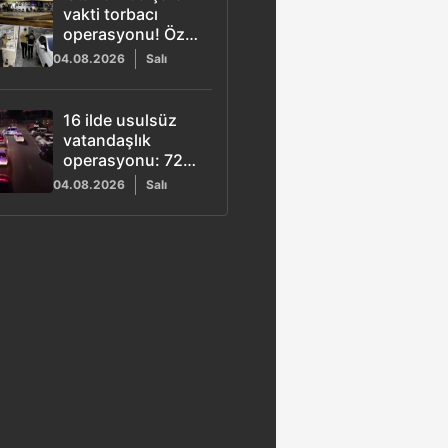
vakti torbacı
operasyonu! Özel
harekat destekli
04.08.2026
Salı
baskında 5
gözaltı
16 ilde usulsüz
vatandaşlık
operasyonu: 72
gözaltı
04.08.2026
Salı