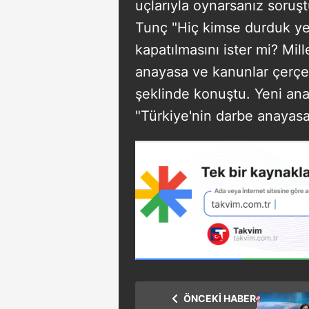
uçlarıyla oynarsanız soruşt
Tunç "Hiç kimse durduk ye
kapatılmasını ister mi? Mil
anayasa ve kanunlar çerçeve
şeklinde konuştu. Yeni an
"Türkiye'nin darbe anayasa
ÖNCEKİ HABER