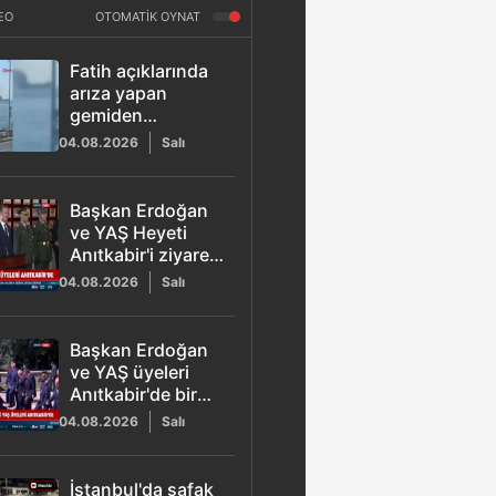
EO
OTOMATİK OYNAT
Fatih açıklarında
arıza yapan
gemiden
dumanlar
04.08.2026
Salı
yükseldi!
Başkan Erdoğan
ve YAŞ Heyeti
Anıtkabir'i ziyaret
etti
04.08.2026
Salı
Başkan Erdoğan
ve YAŞ üyeleri
Anıtkabir'de bir
araya geldi
04.08.2026
Salı
İstanbul'da şafak