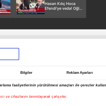
Hasan Kılıç Hoca
Efendi’ye veda! Oğlu
Hüsnü Kılıç A
Haber’de anlattı
Bilgiler
Reklam Ayarları
rlama faaliyetlerinin yürütülmesi amaçları ile çerezler kullan
yıcı ve cihazlarını tanımlayarak çalışırlar.