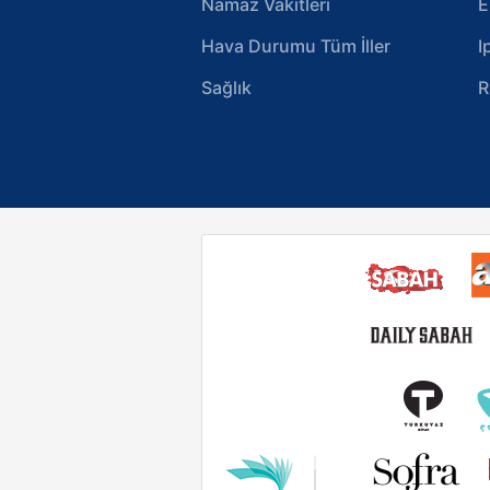
Namaz Vakitleri
E
Hava Durumu Tüm İller
I
Sağlık
R