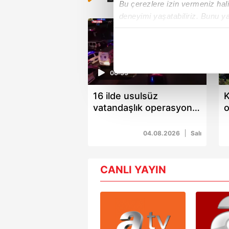
Bu çerezlere izin vermeniz halin
deneyimi yaşatabiliriz. Bunu y
içerikleri sunabilmek adına el
noktasında tek gelir kalemimiz 
Her halükârda, kullanıcılar, bu 
00:35
Sizlere daha iyi bir hizmet sun
16 ilde usulsüz
K
çerezler vasıtasıyla çeşitli kiş
vatandaşlık operasyonu:
o
amacıyla kullanılmaktadır. Diğer
72 gözaltı
2
reklam/pazarlama faaliyetlerinin
04.08.2026
Salı
Çerezlere ilişkin tercihlerinizi 
butonuna tıklayabilir,
Çerez Bi
CANLI YAYIN
6698 sayılı Kişisel Verilerin 
mevzuata uygun olarak kullanılan