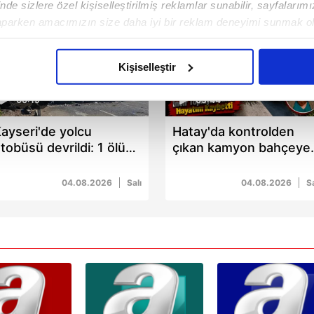
de sizlere özel kişiselleştirilmiş reklamlar sunabilir, sayfalarım
aparken amacımızın size daha iyi bir reklam deneyimi sunmak ol
imizden gelen çabayı gösterdiğimizi ve bu noktada, reklamların ma
olduğunu sizlere hatırlatmak isteriz.
Kişiselleştir
çerezlere izin vermedikleri takdirde, kullanıcılara hedefli reklaml
00:19
03:44
abilmek için İnternet Sitemizde kendimize ve üçüncü kişilere ait 
ayseri'de yolcu
Hatay'da kontrolden
isel verileriniz işlenmekte olup gerekli olan çerezler bilgi toplum
tobüsü devrildi: 1 ölü
çıkan kamyon bahçeye
 çerezler, sitemizin daha işlevsel kılınması ve kişiselleştirilmes
4 yaralı
devrildi: Sakine Altınöz
 yapılması, amaçlarıyla sınırlı olarak açık rızanız dahilinde kulla
hayatını kaybetti
04.08.2026
Salı
04.08.2026
Sa
aşağıda yer alan panel vasıtasıyla belirleyebilirsiniz. Çerezlere iliş
lgilendirme Metnimizi
ziyaret edebilirsiniz.
Korunması Kanunu uyarınca hazırlanmış Aydınlatma Metnimizi okum
 çerezlerle ilgili bilgi almak için lütfen
tıklayınız
.