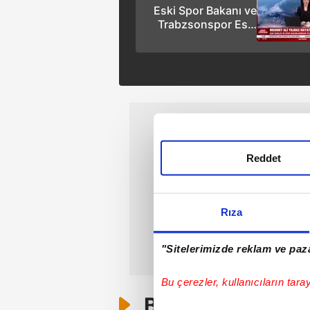
Eski Spor Bakanı ve
Trabzsonspor Eski
Başkanı Mehmet Ali
Yılmaz evinde ölü
bulundu
Reddet
Rıza
"Sitelerimizde reklam ve paza
Bu çerezler, kullanıcıların tara
Bunlar da Var