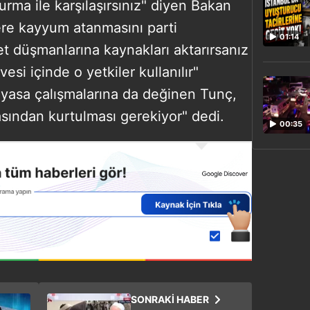
urma ile karşılaşırsınız" diyen Bakan
re kayyum atanmasını parti
01:14
let düşmanlarına kaynakları aktarırsanız
si içinde o yetkiler kullanılır"
ayasa çalışmalarına da değinen Tunç,
sından kurtulması gerekiyor" dedi.
00:35
SONRAKİ HABER