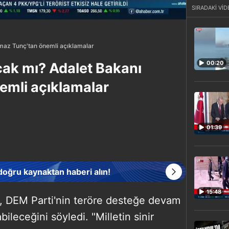
SIRADAKİ VİD
lmaz Tunç'tan önemli açıklamalar
00:20
cak mı? Adalet Bakanı
emli açıklamalar
01:39
 doğru kaynaktan haberi alın!
15:48
, DEM Parti'nin teröre desteğe devam
leceğini söyledi. "Milletin sinir