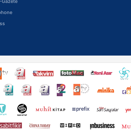
-Gazete
phone
ss