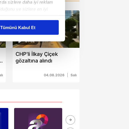
ızda sizlere daha iyi reklam
duğunu ve sizlere en iyi
liyetlerimizi karşılamak
Tümünü Kabul Et
ar gösterilmeyecektir."
01:02
çerezler kullanılmaktadır. Bu
CHP'li İlkay Çiçek
u hizmetlerinin sunulması
gözaltına alındı
i ve sizlere yönelik
nılacaktır.
lı
04.08.2026
Salı
kin detaylı bilgi için Ayarlar
ak ve sitemizde ilgili