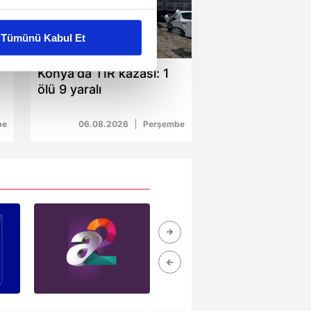
liyetlerimizi karşılamak
Tümünü Kabul Et
01:22
ar gösterilmeyecektir."
Konya'da TIR kazası: 1
ölü 9 yaralı
çerezler kullanılmaktadır. Bu
u hizmetlerinin sunulması
be
06.08.2026
Perşembe
i ve sizlere yönelik
nılacaktır.
kin detaylı bilgi için Ayarlar
ak ve sitemizde ilgili