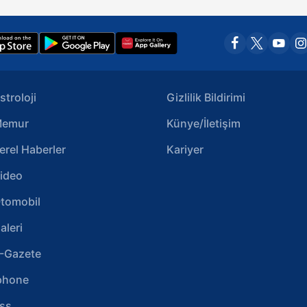
stroloji
Gizlilik Bildirimi
emur
Künye/İletişim
erel Haberler
Kariyer
ideo
tomobil
aleri
-Gazete
phone
ss