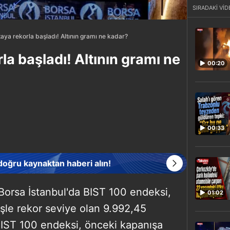
SIRADAKİ VİD
aya rekorla başladı! Altının gramı ne kadar?
la başladı! Altının gramı ne
00:20
00:33
 doğru kaynaktan haberi alın!
Borsa İstanbul'da BIST 100 endeksi,
01:02
şle rekor seviye olan 9.992,45
BIST 100 endeksi, önceki kapanışa