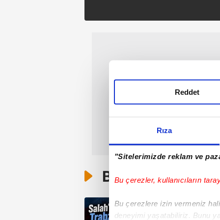
Reddet
Rıza
"Sitelerimizde reklam ve paza
Bunlar da Var
Bu çerezler, kullanıcıların tara
Bu çerezlere izin vermeniz halin
deneyimi yaşatabiliriz. Bunu y