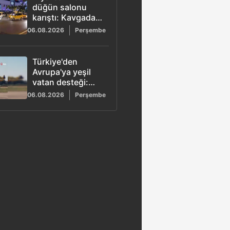
düğün salonu
karıştı: Kavgada 5
kişi yaralandı
06.08.2026
Perşembe
Türkiye'den
Avrupa'ya yeşil
vatan desteği:
Görev
06.08.2026
Perşembe
tamamlandı,
uçaklar yurda
döndü