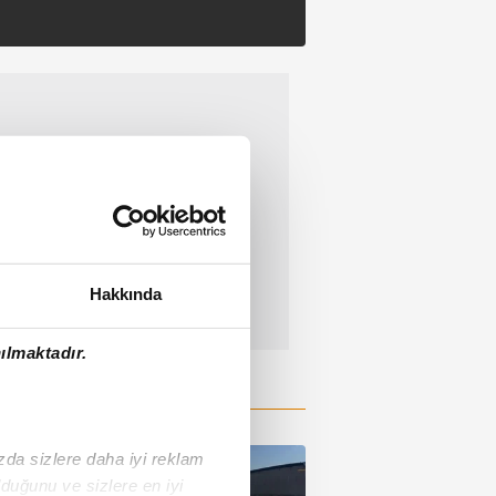
Hakkında
ılmaktadır.
ızda sizlere daha iyi reklam
duğunu ve sizlere en iyi