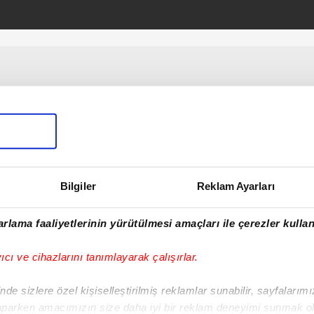
Meryem'e A Haber
ulaştı
Bilgiler
Reklam Ayarları
rlama faaliyetlerinin yürütülmesi amaçları ile çerezler kullan
yıcı ve cihazlarını tanımlayarak çalışırlar.
de sizlere özel kişiselleştirilmiş reklamlar sunabilir, sayfalarım
aparken amacımızın size daha iyi bir reklam deneyimi sunmak ol