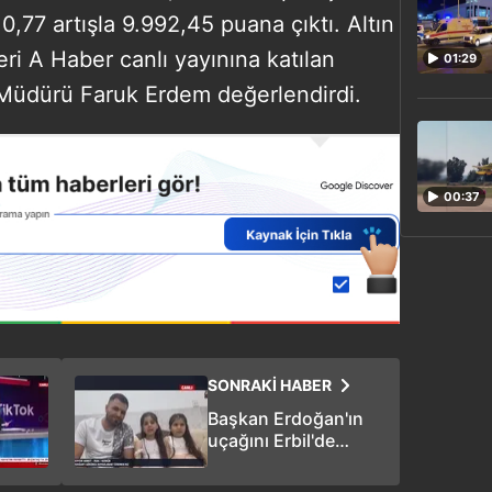
,77 artışla 9.992,45 puana çıktı. Altın
eri A Haber canlı yayınına katılan
01:29
Müdürü Faruk Erdem değerlendirdi.
00:37
SONRAKİ HABER
Başkan Erdoğan'ın
uçağını Erbil'de
görünce gözyaşlarını
tutamamıştı! Küçük