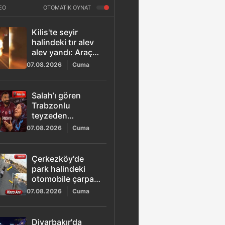
EO
OTOMATİK OYNAT
Kilis'te seyir
halindeki tır alev
alev yandı: Araç
kullanılamaz hale
07.08.2026
Cuma
geldi
Salah’ı gören
Trabzonlu
teyzeden
güldüren sözler:
07.08.2026
Cuma
"Gız bu ne gada
güççük"
Çerkezköy'de
park halindeki
otomobile çarpan
22 yaşındaki Utku
07.08.2026
Cuma
hayatını kaybetti
Diyarbakır'da