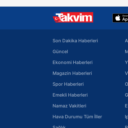
Son Dakika Haberleri
A
Güncel
M
Ekonomi Haberleri
Y
Magazin Haberleri
V
Spor Haberleri
O
Emekli Haberleri
G
Namaz Vakitleri
E
Hava Durumu Tüm İller
I
Sağlık
R