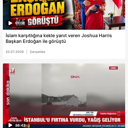
hazırlanmış Aydınlatma Metnimizi okumak ve sitemizde
ilgili mevzuata uygun olarak kullanılan çerezlerle ilgili bilgi
almak için lütfen
tıklayınız
.
01:08
İslam karşıtlığına kekle yanıt veren Joshua Harris
Başkan Erdoğan ile görüştü
22.07.2026
Çarşamba
36:43